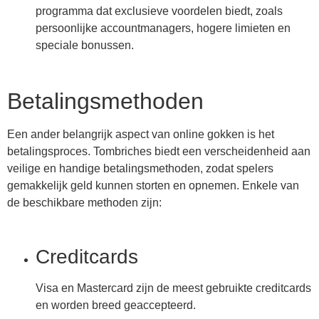
programma dat exclusieve voordelen biedt, zoals
persoonlijke accountmanagers, hogere limieten en
speciale bonussen.
Betalingsmethoden
Een ander belangrijk aspect van online gokken is het
betalingsproces. Tombriches biedt een verscheidenheid aan
veilige en handige betalingsmethoden, zodat spelers
gemakkelijk geld kunnen storten en opnemen. Enkele van
de beschikbare methoden zijn:
Creditcards
Visa en Mastercard zijn de meest gebruikte creditcards
en worden breed geaccepteerd.