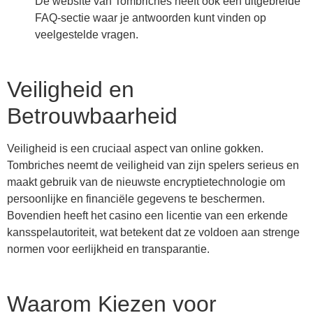
De website van Tombriches heeft ook een uitgebreide
FAQ-sectie waar je antwoorden kunt vinden op
veelgestelde vragen.
Veiligheid en
Betrouwbaarheid
Veiligheid is een cruciaal aspect van online gokken.
Tombriches neemt de veiligheid van zijn spelers serieus en
maakt gebruik van de nieuwste encryptietechnologie om
persoonlijke en financiële gegevens te beschermen.
Bovendien heeft het casino een licentie van een erkende
kansspelautoriteit, wat betekent dat ze voldoen aan strenge
normen voor eerlijkheid en transparantie.
Waarom Kiezen voor