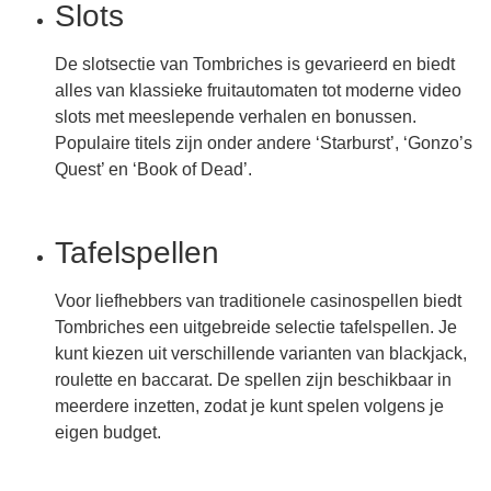
Slots
De slotsectie van Tombriches is gevarieerd en biedt
alles van klassieke fruitautomaten tot moderne video
slots met meeslepende verhalen en bonussen.
Populaire titels zijn onder andere ‘Starburst’, ‘Gonzo’s
Quest’ en ‘Book of Dead’.
Tafelspellen
Voor liefhebbers van traditionele casinospellen biedt
Tombriches een uitgebreide selectie tafelspellen. Je
kunt kiezen uit verschillende varianten van blackjack,
roulette en baccarat. De spellen zijn beschikbaar in
meerdere inzetten, zodat je kunt spelen volgens je
eigen budget.