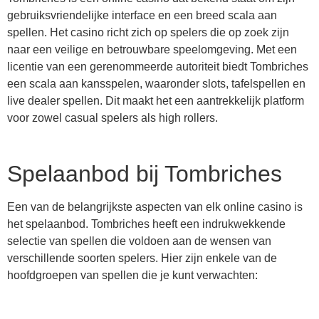
gebruiksvriendelijke interface en een breed scala aan
spellen. Het casino richt zich op spelers die op zoek zijn
naar een veilige en betrouwbare speelomgeving. Met een
licentie van een gerenommeerde autoriteit biedt Tombriches
een scala aan kansspelen, waaronder slots, tafelspellen en
live dealer spellen. Dit maakt het een aantrekkelijk platform
voor zowel casual spelers als high rollers.
Spelaanbod bij Tombriches
Een van de belangrijkste aspecten van elk online casino is
het spelaanbod. Tombriches heeft een indrukwekkende
selectie van spellen die voldoen aan de wensen van
verschillende soorten spelers. Hier zijn enkele van de
hoofdgroepen van spellen die je kunt verwachten: