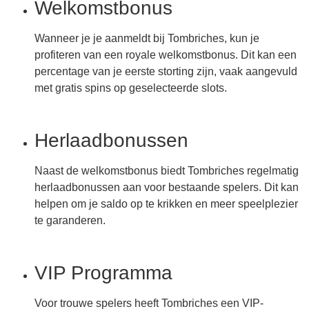
Welkomstbonus
Wanneer je je aanmeldt bij Tombriches, kun je
profiteren van een royale welkomstbonus. Dit kan een
percentage van je eerste storting zijn, vaak aangevuld
met gratis spins op geselecteerde slots.
Herlaadbonussen
Naast de welkomstbonus biedt Tombriches regelmatig
herlaadbonussen aan voor bestaande spelers. Dit kan
helpen om je saldo op te krikken en meer speelplezier
te garanderen.
VIP Programma
Voor trouwe spelers heeft Tombriches een VIP-