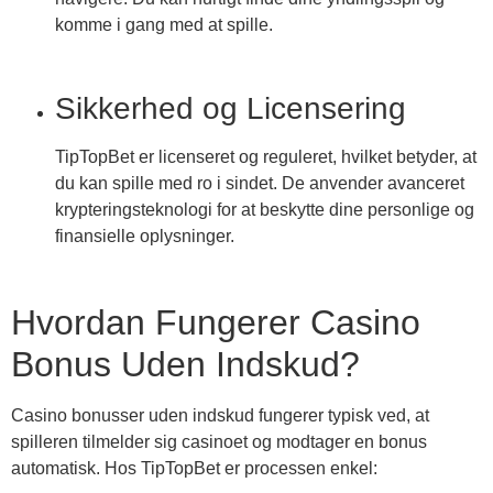
komme i gang med at spille.
Sikkerhed og Licensering
TipTopBet er licenseret og reguleret, hvilket betyder, at
du kan spille med ro i sindet. De anvender avanceret
krypteringsteknologi for at beskytte dine personlige og
finansielle oplysninger.
Hvordan Fungerer Casino
Bonus Uden Indskud?
Casino bonusser uden indskud fungerer typisk ved, at
spilleren tilmelder sig casinoet og modtager en bonus
automatisk. Hos TipTopBet er processen enkel: