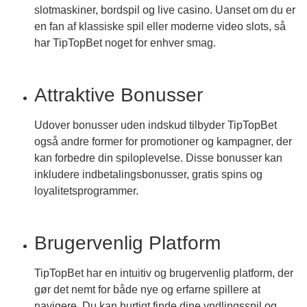
slotmaskiner, bordspil og live casino. Uanset om du er
en fan af klassiske spil eller moderne video slots, så
har TipTopBet noget for enhver smag.
Attraktive Bonusser
Udover bonusser uden indskud tilbyder TipTopBet
også andre former for promotioner og kampagner, der
kan forbedre din spiloplevelse. Disse bonusser kan
inkludere indbetalingsbonusser, gratis spins og
loyalitetsprogrammer.
Brugervenlig Platform
TipTopBet har en intuitiv og brugervenlig platform, der
gør det nemt for både nye og erfarne spillere at
navigere. Du kan hurtigt finde dine yndlingsspil og