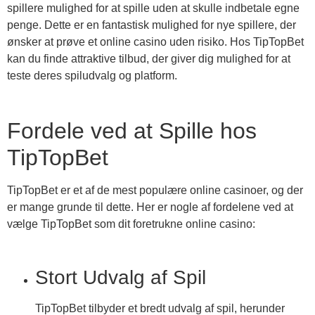
spillere mulighed for at spille uden at skulle indbetale egne
penge. Dette er en fantastisk mulighed for nye spillere, der
ønsker at prøve et online casino uden risiko. Hos TipTopBet
kan du finde attraktive tilbud, der giver dig mulighed for at
teste deres spiludvalg og platform.
Fordele ved at Spille hos
TipTopBet
TipTopBet er et af de mest populære online casinoer, og der
er mange grunde til dette. Her er nogle af fordelene ved at
vælge TipTopBet som dit foretrukne online casino:
Stort Udvalg af Spil
TipTopBet tilbyder et bredt udvalg af spil, herunder