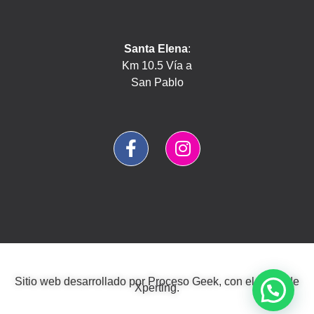
Santa Elena
:
Km 10.5 Vía a
San Pablo
Sitio web desarrollado por
Proceso Geek
, con el estilo de
Xperting
.