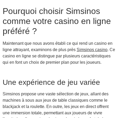
Pourquoi choisir Simsinos
comme votre casino en ligne
préféré ?
Maintenant que nous avons établi ce qui rend un casino en
ligne attrayant, examinons de plus près
Simsinos casino
. Ce
casino en ligne se distingue par plusieurs caractéristiques
qui en font un choix de premier plan pour les joueurs.
Une expérience de jeu variée
Simsinos propose une vaste sélection de jeux, allant des
machines à sous aux jeux de table classiques comme le
blackjack et la roulette. En outre, les jeux en direct offrent
une immersion totale, permettant aux joueurs de vivre