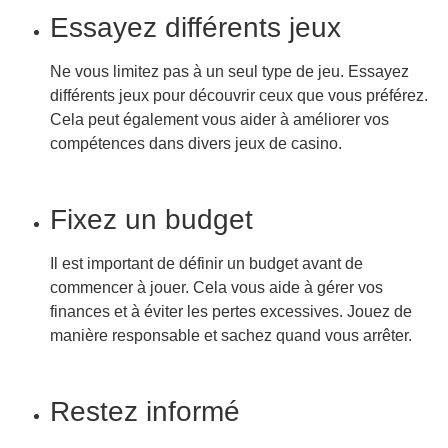
Essayez différents jeux
Ne vous limitez pas à un seul type de jeu. Essayez
différents jeux pour découvrir ceux que vous préférez.
Cela peut également vous aider à améliorer vos
compétences dans divers jeux de casino.
Fixez un budget
Il est important de définir un budget avant de
commencer à jouer. Cela vous aide à gérer vos
finances et à éviter les pertes excessives. Jouez de
manière responsable et sachez quand vous arrêter.
Restez informé