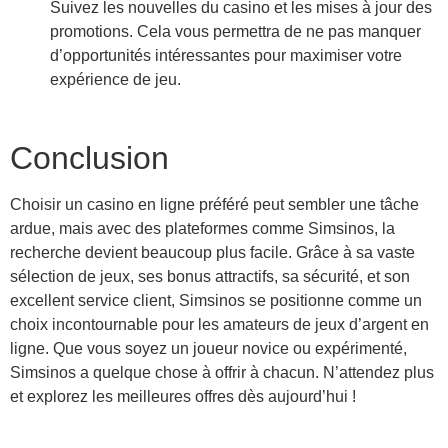
Suivez les nouvelles du casino et les mises à jour des
promotions. Cela vous permettra de ne pas manquer
d’opportunités intéressantes pour maximiser votre
expérience de jeu.
Conclusion
Choisir un casino en ligne préféré peut sembler une tâche
ardue, mais avec des plateformes comme Simsinos, la
recherche devient beaucoup plus facile. Grâce à sa vaste
sélection de jeux, ses bonus attractifs, sa sécurité, et son
excellent service client, Simsinos se positionne comme un
choix incontournable pour les amateurs de jeux d’argent en
ligne. Que vous soyez un joueur novice ou expérimenté,
Simsinos a quelque chose à offrir à chacun. N’attendez plus
et explorez les meilleures offres dès aujourd’hui !