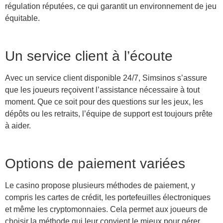
régulation réputées, ce qui garantit un environnement de jeu
équitable.
Un service client à l’écoute
Avec un service client disponible 24/7, Simsinos s’assure
que les joueurs reçoivent l’assistance nécessaire à tout
moment. Que ce soit pour des questions sur les jeux, les
dépôts ou les retraits, l’équipe de support est toujours prête
à aider.
Options de paiement variées
Le casino propose plusieurs méthodes de paiement, y
compris les cartes de crédit, les portefeuilles électroniques
et même les cryptomonnaies. Cela permet aux joueurs de
choisir la méthode qui leur convient le mieux pour gérer