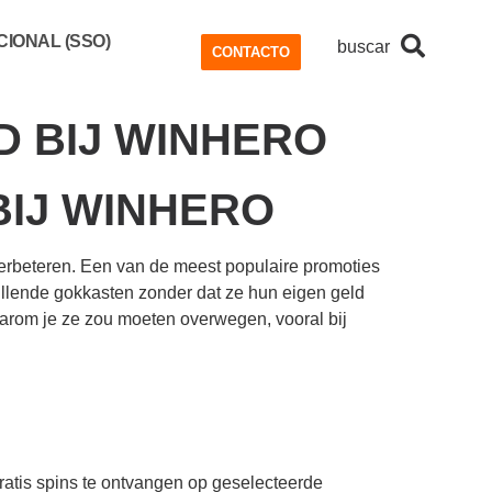
IONAL (SSO)
buscar
CONTACTO
D BIJ WINHERO
BIJ WINHERO
verbeteren. Een van de meest populaire promoties
chillende gokkasten zonder dat ze hun eigen geld
waarom je ze zou moeten overwegen, vooral bij
gratis spins te ontvangen op geselecteerde