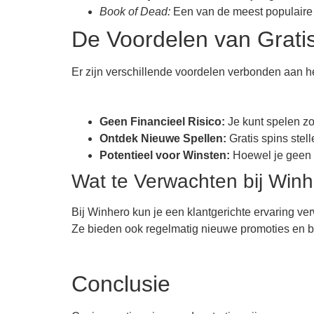
Book of Dead:
Een van de meest populaire 
De Voordelen van Grati
Er zijn verschillende voordelen verbonden aan het
Geen Financieel Risico:
Je kunt spelen zon
Ontdek Nieuwe Spellen:
Gratis spins stell
Potentieel voor Winsten:
Hoewel je geen e
Wat te Verwachten bij Win
Bij Winhero kun je een klantgerichte ervaring ve
Ze bieden ook regelmatig nieuwe promoties en bo
Conclusie