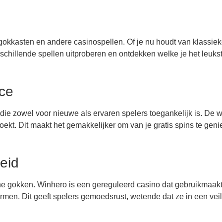
 gokkasten en andere casinospellen. Of je nu houdt van klassieke
erschillende spellen uitproberen en ontdekken welke je het leukst
ace
 die zowel voor nieuwe als ervaren spelers toegankelijk is. De 
zoekt. Dit maakt het gemakkelijker om van je gratis spins te gen
eid
line gokken. Winhero is een gereguleerd casino dat gebruikmaa
ermen. Dit geeft spelers gemoedsrust, wetende dat ze in een ve