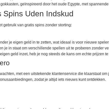
gokkasten, geïnspireerd door het oude Egypte, met spannende 
s Spins Uden Indskud
 gebruik van gratis spins zonder storting:
der je eigen geld in te zetten, wat ideaal is voor nieuwe speler
en je in staat om verschillende spellen uit te proberen zonder ve
igen geld inzet, heb je nog steeds de kans om echte prijzen te
hero
rwachten, met een uitstekende klantenservice die klaarstaat om
nusaanbiedingen, zodat je altijd iets nieuws kunt ontdekken.