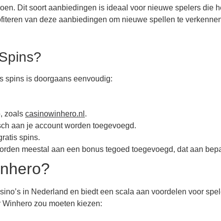
oen. Dit soort aanbiedingen is ideaal voor nieuwe spelers die h
ofiteren van deze aanbiedingen om nieuwe spellen te verkennen
 Spins?
s spins is doorgaans eenvoudig:
, zoals
casinowinhero.nl
.
isch aan je account worden toegevoegd.
ratis spins.
 worden meestal aan een bonus tegoed toegevoegd, dat aan bepa
inhero?
ino’s in Nederland en biedt een scala aan voordelen voor spele
or Winhero zou moeten kiezen: