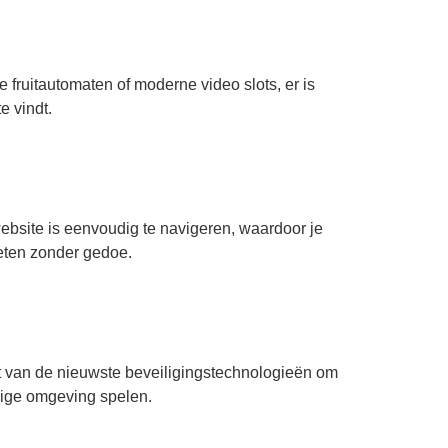
 fruitautomaten of moderne video slots, er is
e vindt.
website is eenvoudig te navigeren, waardoor je
ieten zonder gedoe.
kt van de nieuwste beveiligingstechnologieën om
ilige omgeving spelen.