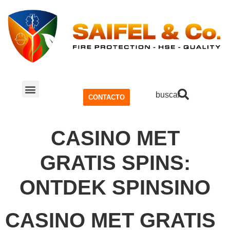
buscar
CONTACTO
SISTEMA CONTRA INCENDIOS
SEGURIDAD Y SALUD OCUPACIONAL (SSO)
CASINO MET
GRATIS SPINS:
ONTDEK SPINSINO
CASINO MET GRATIS