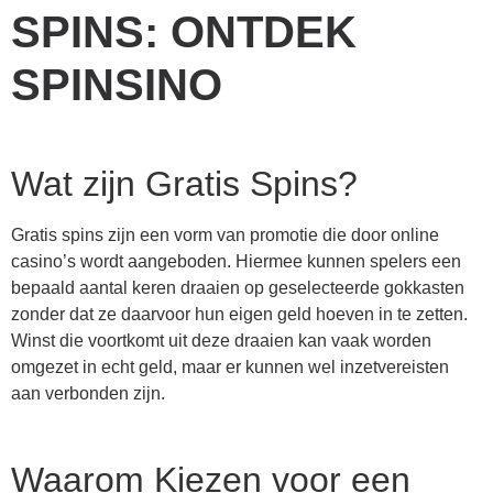
SPINS: ONTDEK
SPINSINO
Wat zijn Gratis Spins?
Gratis spins zijn een vorm van promotie die door online
casino’s wordt aangeboden. Hiermee kunnen spelers een
bepaald aantal keren draaien op geselecteerde gokkasten
zonder dat ze daarvoor hun eigen geld hoeven in te zetten.
Winst die voortkomt uit deze draaien kan vaak worden
omgezet in echt geld, maar er kunnen wel inzetvereisten
aan verbonden zijn.
Waarom Kiezen voor een