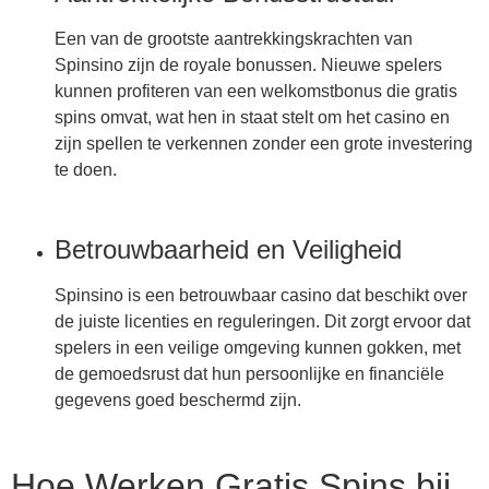
Een van de grootste aantrekkingskrachten van
Spinsino zijn de royale bonussen. Nieuwe spelers
kunnen profiteren van een welkomstbonus die gratis
spins omvat, wat hen in staat stelt om het casino en
zijn spellen te verkennen zonder een grote investering
te doen.
Betrouwbaarheid en Veiligheid
Spinsino is een betrouwbaar casino dat beschikt over
de juiste licenties en reguleringen. Dit zorgt ervoor dat
spelers in een veilige omgeving kunnen gokken, met
de gemoedsrust dat hun persoonlijke en financiële
gegevens goed beschermd zijn.
Hoe Werken Gratis Spins bij