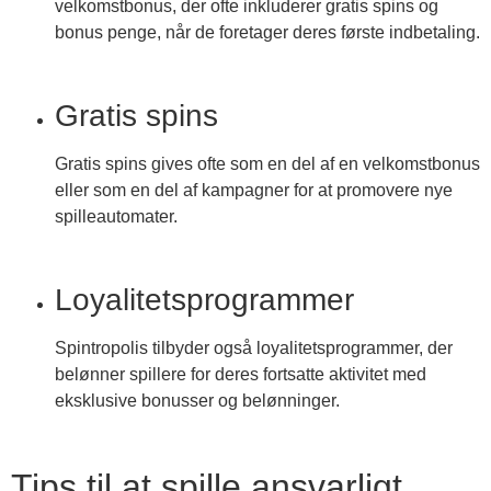
velkomstbonus, der ofte inkluderer gratis spins og
bonus penge, når de foretager deres første indbetaling.
Gratis spins
Gratis spins gives ofte som en del af en velkomstbonus
eller som en del af kampagner for at promovere nye
spilleautomater.
Loyalitetsprogrammer
Spintropolis tilbyder også loyalitetsprogrammer, der
belønner spillere for deres fortsatte aktivitet med
eksklusive bonusser og belønninger.
Tips til at spille ansvarligt