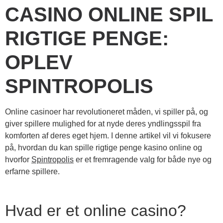
CASINO ONLINE SPIL
RIGTIGE PENGE:
OPLEV
SPINTROPOLIS
Online casinoer har revolutioneret måden, vi spiller på, og
giver spillere mulighed for at nyde deres yndlingsspil fra
komforten af deres eget hjem. I denne artikel vil vi fokusere
på, hvordan du kan spille rigtige penge kasino online og
hvorfor
Spintropolis
er et fremragende valg for både nye og
erfarne spillere.
Hvad er et online casino?