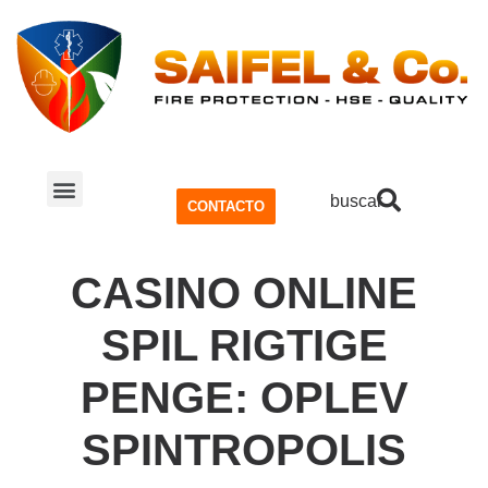
buscar
CONTACTO
SISTEMA CONTRA INCENDIOS
SEGURIDAD Y SALUD OCUPACIONAL (SSO)
CASINO ONLINE
SPIL RIGTIGE
PENGE: OPLEV
SPINTROPOLIS