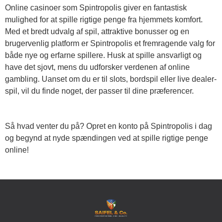
Online casinoer som Spintropolis giver en fantastisk
mulighed for at spille rigtige penge fra hjemmets komfort.
Med et bredt udvalg af spil, attraktive bonusser og en
brugervenlig platform er Spintropolis et fremragende valg for
både nye og erfarne spillere. Husk at spille ansvarligt og
have det sjovt, mens du udforsker verdenen af online
gambling. Uanset om du er til slots, bordspil eller live dealer-
spil, vil du finde noget, der passer til dine præferencer.
Så hvad venter du på? Opret en konto på Spintropolis i dag
og begynd at nyde spændingen ved at spille rigtige penge
online!