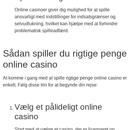
Online casinoer giver dig mulighed for at spille
ansvarligt med indstillinger for indsatsgrænser og
selvudlukning, hvilket kan hjælpe med at forhindre
problematisk spilleadfærd.
Sådan spiller du rigtige penge
online casino
At komme i gang med at spille rigtige penge online casino er
enkelt. Følg disse trin for at begynde din rejse:
Vælg et pålideligt online
casino
Start med at vælge et casino, der er licenseret og