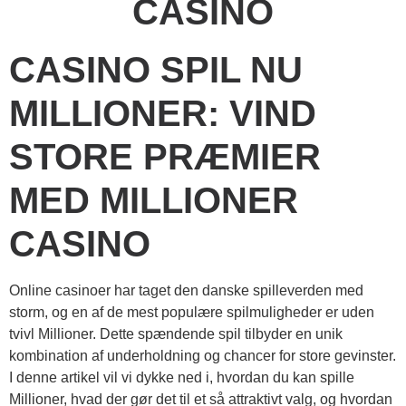
CASINO
CASINO SPIL NU
MILLIONER: VIND
STORE PRÆMIER
MED MILLIONER
CASINO
Online casinoer har taget den danske spilleverden med
storm, og en af de mest populære spilmuligheder er uden
tvivl Millioner. Dette spændende spil tilbyder en unik
kombination af underholdning og chancer for store gevinster.
I denne artikel vil vi dykke ned i, hvordan du kan spille
Millioner, hvad der gør det til et så attraktivt valg, og hvordan