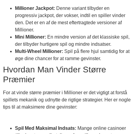
Millioner Jackpot:
Denne variant tilbyder en
progressiv jackpot, der vokser, indtil en spiller vinder
den. Det er en af de mest eftertragtede versioner af
Millioner.
Mini Millioner:
En mindre version af det klassiske spil,
der tilbyder hurtigere spil og mindre indsatser.
Multi-Wheel Millioner:
Spil på flere hjul samtidig for at
øge dine chancer for at ramme gevinster.
Hvordan Man Vinder Større
Præmier
For at vinde større præmier i Millioner er det vigtigt at forstå
spillets mekanik og udnytte de rigtige strategier. Her er nogle
tips til at maksimere dine gevinster:
Spil Med Maksimal Indsats:
Mange online casinoer