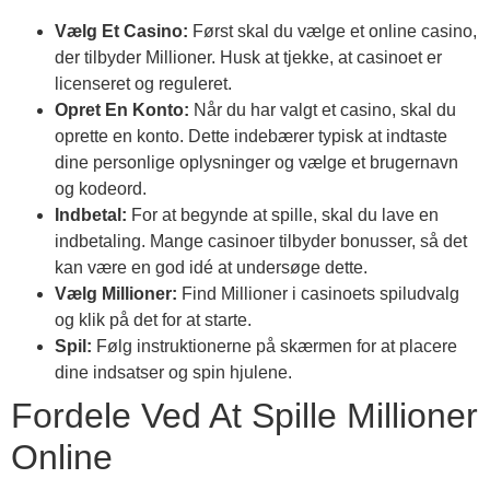
Vælg Et Casino:
Først skal du vælge et online casino,
der tilbyder Millioner. Husk at tjekke, at casinoet er
licenseret og reguleret.
Opret En Konto:
Når du har valgt et casino, skal du
oprette en konto. Dette indebærer typisk at indtaste
dine personlige oplysninger og vælge et brugernavn
og kodeord.
Indbetal:
For at begynde at spille, skal du lave en
indbetaling. Mange casinoer tilbyder bonusser, så det
kan være en god idé at undersøge dette.
Vælg Millioner:
Find Millioner i casinoets spiludvalg
og klik på det for at starte.
Spil:
Følg instruktionerne på skærmen for at placere
dine indsatser og spin hjulene.
Fordele Ved At Spille Millioner
Online