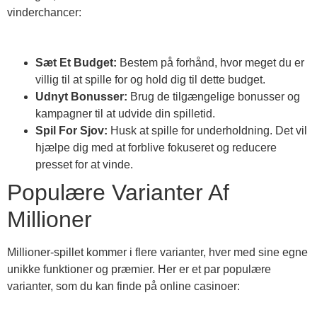
vinderchancer:
Sæt Et Budget:
Bestem på forhånd, hvor meget du er
villig til at spille for og hold dig til dette budget.
Udnyt Bonusser:
Brug de tilgængelige bonusser og
kampagner til at udvide din spilletid.
Spil For Sjov:
Husk at spille for underholdning. Det vil
hjælpe dig med at forblive fokuseret og reducere
presset for at vinde.
Populære Varianter Af
Millioner
Millioner-spillet kommer i flere varianter, hver med sine egne
unikke funktioner og præmier. Her er et par populære
varianter, som du kan finde på online casinoer: