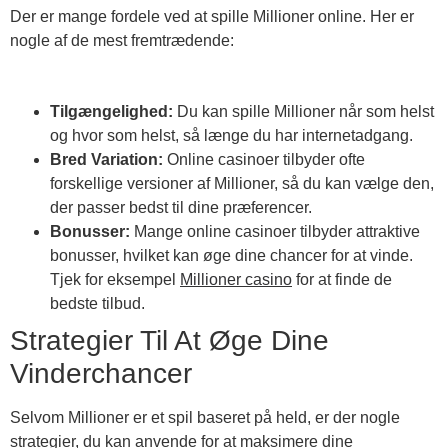
Der er mange fordele ved at spille Millioner online. Her er
nogle af de mest fremtrædende:
Tilgængelighed:
Du kan spille Millioner når som helst
og hvor som helst, så længe du har internetadgang.
Bred Variation:
Online casinoer tilbyder ofte
forskellige versioner af Millioner, så du kan vælge den,
der passer bedst til dine præferencer.
Bonusser:
Mange online casinoer tilbyder attraktive
bonusser, hvilket kan øge dine chancer for at vinde.
Tjek for eksempel
Millioner casino
for at finde de
bedste tilbud.
Strategier Til At Øge Dine
Vinderchancer
Selvom Millioner er et spil baseret på held, er der nogle
strategier, du kan anvende for at maksimere dine