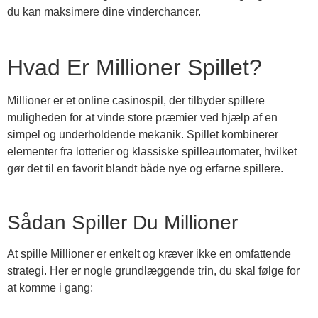
du kan maksimere dine vinderchancer.
Hvad Er Millioner Spillet?
Millioner er et online casinospil, der tilbyder spillere
muligheden for at vinde store præmier ved hjælp af en
simpel og underholdende mekanik. Spillet kombinerer
elementer fra lotterier og klassiske spilleautomater, hvilket
gør det til en favorit blandt både nye og erfarne spillere.
Sådan Spiller Du Millioner
At spille Millioner er enkelt og kræver ikke en omfattende
strategi. Her er nogle grundlæggende trin, du skal følge for
at komme i gang: