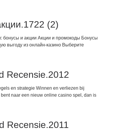
кции.1722 (2)
: бонусы и акции Акции и промокоды Бонусы
ную выгоду из онлайн-казино Выберите
nd Recensie.2012
s en strategie Winnen en verliezen bij
bent naar een nieuw online casino spel, dan is
nd Recensie.2011