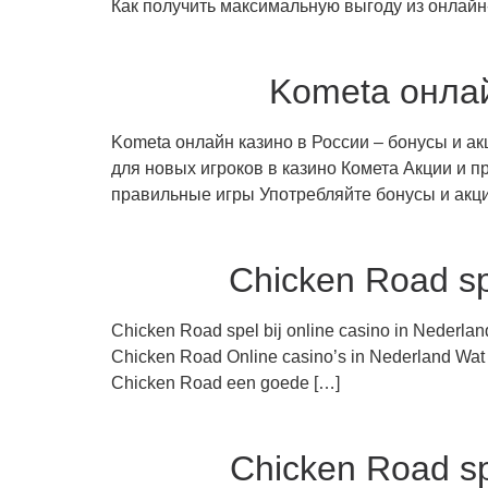
Как получить максимальную выгоду из онлайн
Kometa онлай
Kometa онлайн казино в России – бонусы и а
для новых игроков в казино Комета Акции и 
правильные игры Употребляйте бонусы и акци
Chicken Road sp
Chicken Road spel bij online casino in Nederla
Chicken Road Online casino’s in Nederland Wat i
Chicken Road een goede […]
Chicken Road sp