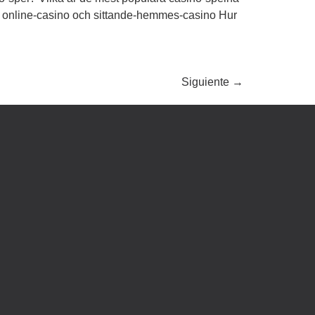
m online-casino och sittande-hemmes-casino Hur
Siguiente
→