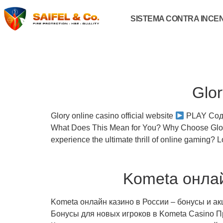
SISTEMA CONTRA INCE
Glor
Glory online casino official website
PLAY Содер
What Does This Mean for You? Why Choose Glor
experience the ultimate thrill of online gaming? L
Kometa онлай
Kometa онлайн казино в России – бонусы и а
Бонусы для новых игроков в Kometa Casino 