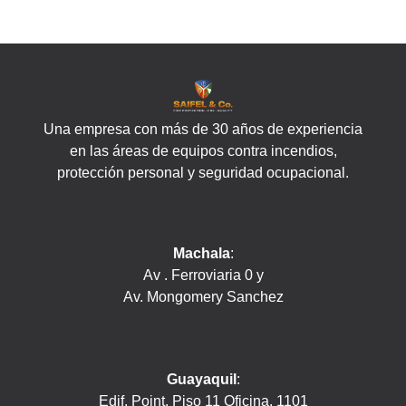
Una empresa con más de 30 años de experiencia
en las áreas de equipos contra incendios,
protección personal y seguridad ocupacional.
Machala
:
Av . Ferroviaria 0 y
Av. Mongomery Sanchez
Guayaquil
:
Edif. Point, Piso 11 Oficina. 1101