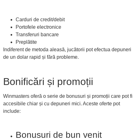
Carduri de credit/debit
Portofele electronice
Transferuri bancare
Preplătite
Indiferent de metoda aleasă, jucătorii pot efectua depuneri
de un dolar rapid și fără probleme.
Bonificări și promoții
Winmasters oferă o serie de bonusuri și promoții care pot fi
accesibile chiar și cu depuneri mici. Aceste oferte pot
include:
Bonusuri de bun venit