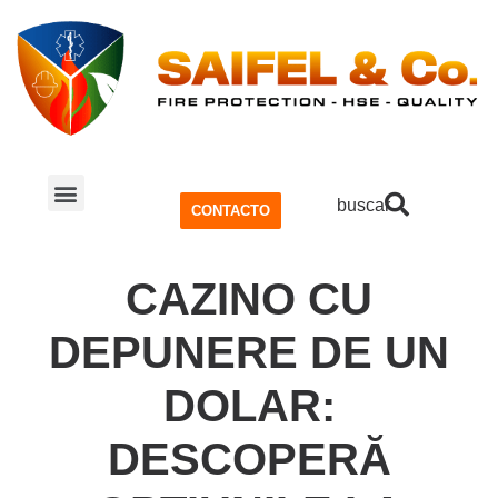
buscar
CONTACTO
SISTEMA CONTRA INCENDIOS
SEGURIDAD Y SALUD OCUPACIONAL (SSO)
CAZINO CU
DEPUNERE DE UN
DOLAR:
DESCOPERĂ