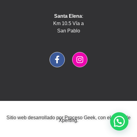
Santa Elena
:
Km 10.5 Vía a
San Pablo
Sitio web desarrollado por
Proceso Geek
, con el estilo de
Xperting
.