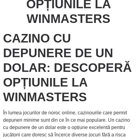
OPȚIUNILE LA
WINMASTERS
CAZINO CU
DEPUNERE DE UN
DOLAR: DESCOPERĂ
OPȚIUNILE LA
WINMASTERS
În lumea jocurilor de noroc online, cazinourile care permit
depuneri minime sunt din ce în ce mai populare. Un cazino
cu depunere de un dolar este o opțiune excelentă pentru
jucătorii care doresc să încerce diverse jocuri fără a risca