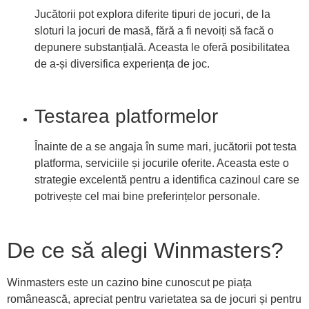
Jucătorii pot explora diferite tipuri de jocuri, de la
sloturi la jocuri de masă, fără a fi nevoiți să facă o
depunere substanțială. Aceasta le oferă posibilitatea
de a-și diversifica experiența de joc.
Testarea platformelor
Înainte de a se angaja în sume mari, jucătorii pot testa
platforma, serviciile și jocurile oferite. Aceasta este o
strategie excelentă pentru a identifica cazinoul care se
potrivește cel mai bine preferințelor personale.
De ce să alegi Winmasters?
Winmasters este un cazino bine cunoscut pe piața
românească, apreciat pentru varietatea sa de jocuri și pentru