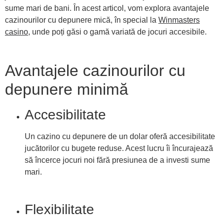
sume mari de bani. În acest articol, vom explora avantajele
cazinourilor cu depunere mică, în special la
Winmasters
casino
, unde poți găsi o gamă variată de jocuri accesibile.
Avantajele cazinourilor cu
depunere minimă
Accesibilitate
Un cazino cu depunere de un dolar oferă accesibilitate
jucătorilor cu bugete reduse. Acest lucru îi încurajează
să încerce jocuri noi fără presiunea de a investi sume
mari.
Flexibilitate