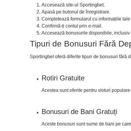
Accesează site-ul Sportingbet.
Apasă pe butonul de înregistrare.
Completează formularul cu informațiile tale
Confirmă-ți contul prin e-mail.
Accesează bonusurile disponibile, inclusiv
Tipuri de Bonusuri Fără De
Sportingbet oferă diferite tipuri de bonusuri fără 
Rotiri Gratuite
Acestea sunt oferite pentru sloturi populare și
Bonusuri de Bani Gratuți
Aceste bonusuri sunt sume de bani pe care le 