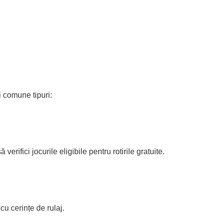
i comune tipuri:
erifici jocurile eligibile pentru rotirile gratuite.
cu cerințe de rulaj.