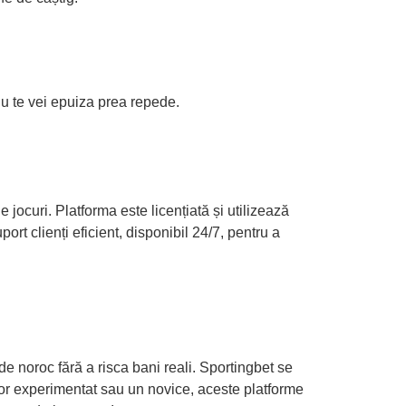
nu te vei epuiza prea repede.
jocuri. Platforma este licențiată și utilizează
rt clienți eficient, disponibil 24/7, pentru a
e noroc fără a risca bani reali. Sportingbet se
ător experimentat sau un novice, aceste platforme