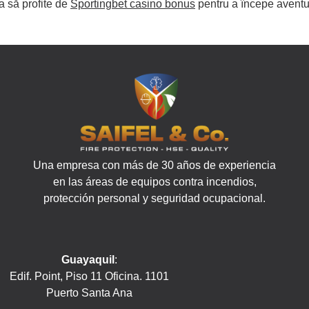
ta să profite de
Sportingbet casino bonus
pentru a începe aventu
Una empresa con más de 30 años de experiencia
en las áreas de equipos contra incendios,
protección personal y seguridad ocupacional.
Guayaquil
:
Edif. Point, Piso 11 Oficina. 1101
Puerto Santa Ana