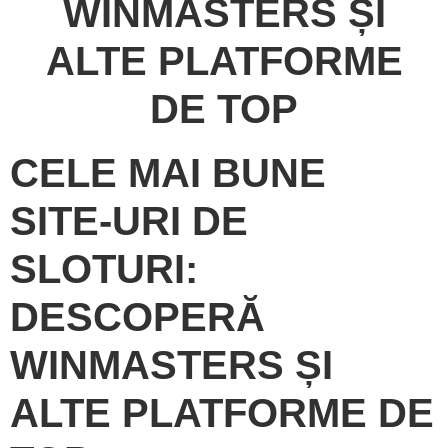
WINMASTERS ȘI
ALTE PLATFORME
DE TOP
CELE MAI BUNE
SITE-URI DE
SLOTURI:
DESCOPERĂ
WINMASTERS ȘI
ALTE PLATFORME DE