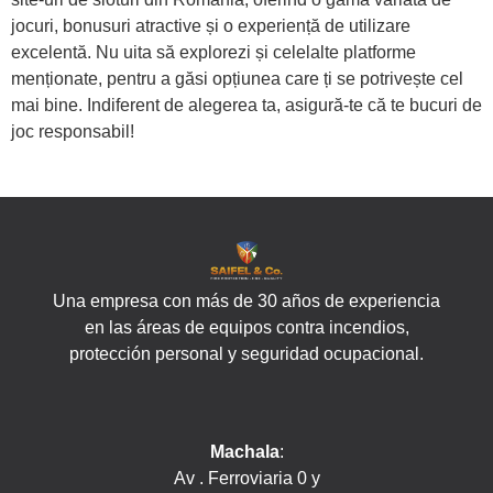
jocuri, bonusuri atractive și o experiență de utilizare
excelentă. Nu uita să explorezi și celelalte platforme
menționate, pentru a găsi opțiunea care ți se potrivește cel
mai bine. Indiferent de alegerea ta, asigură-te că te bucuri de
joc responsabil!
Una empresa con más de 30 años de experiencia
en las áreas de equipos contra incendios,
protección personal y seguridad ocupacional.
Machala
:
Av . Ferroviaria 0 y