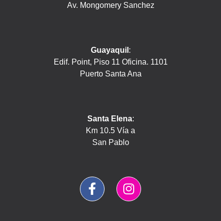
Av. Mongomery Sanchez
Guayaquil
:
Edif. Point, Piso 11 Oficina. 1101
Puerto Santa Ana
Santa Elena
:
Km 10.5 Vía a
San Pablo