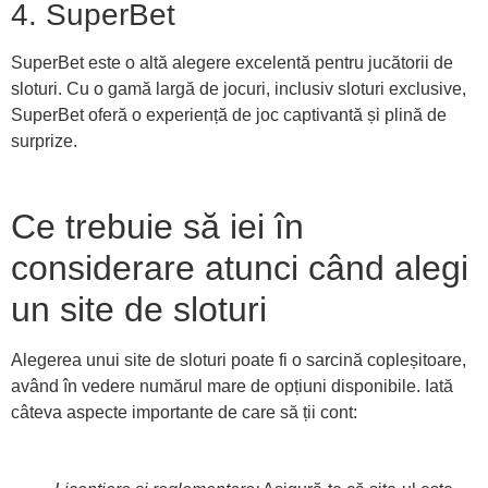
4. SuperBet
SuperBet este o altă alegere excelentă pentru jucătorii de
sloturi. Cu o gamă largă de jocuri, inclusiv sloturi exclusive,
SuperBet oferă o experiență de joc captivantă și plină de
surprize.
Ce trebuie să iei în
considerare atunci când alegi
un site de sloturi
Alegerea unui site de sloturi poate fi o sarcină copleșitoare,
având în vedere numărul mare de opțiuni disponibile. Iată
câteva aspecte importante de care să ții cont: