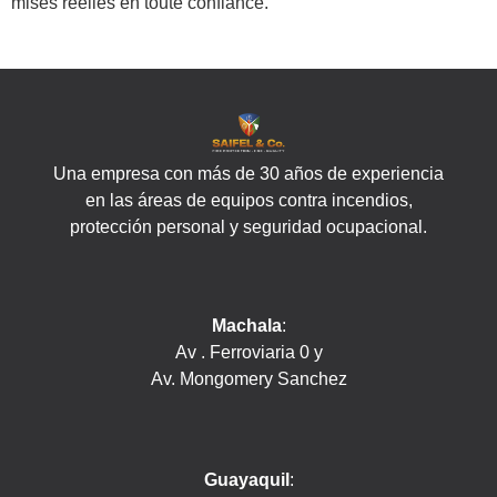
mises réelles en toute confiance.
Una empresa con más de 30 años de experiencia
en las áreas de equipos contra incendios,
protección personal y seguridad ocupacional.
Machala
:
Av . Ferroviaria 0 y
Av. Mongomery Sanchez
Guayaquil
: