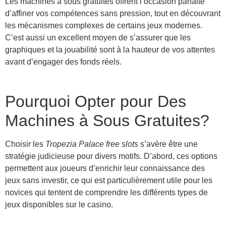
Les machines à sous gratuites offrent l’occasion parfaite
d’affiner vos compétences sans pression, tout en découvrant
les mécanismes complexes de certains jeux modernes.
C’est aussi un excellent moyen de s’assurer que les
graphiques et la jouabilité sont à la hauteur de vos attentes
avant d’engager des fonds réels.
Pourquoi Opter pour Des
Machines à Sous Gratuites?
Choisir les
Tropezia Palace free slots
s’avère être une
stratégie judicieuse pour divers motifs. D’abord, ces options
permettent aux joueurs d’enrichir leur connaissance des
jeux sans investir, ce qui est particulièrement utile pour les
novices qui tentent de comprendre les différents types de
jeux disponibles sur le casino.