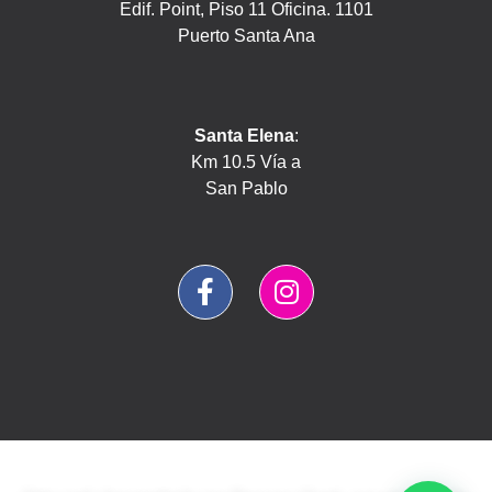
Edif. Point, Piso 11 Oficina. 1101
Puerto Santa Ana
Santa Elena
:
Km 10.5 Vía a
San Pablo