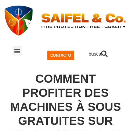
buscar
CONTACTO
SISTEMA CONTRA INCENDIOS
SEGURIDAD Y SALUD OCUPACIONAL (SSO)
COMMENT
PROFITER DES
MACHINES À SOUS
GRATUITES SUR