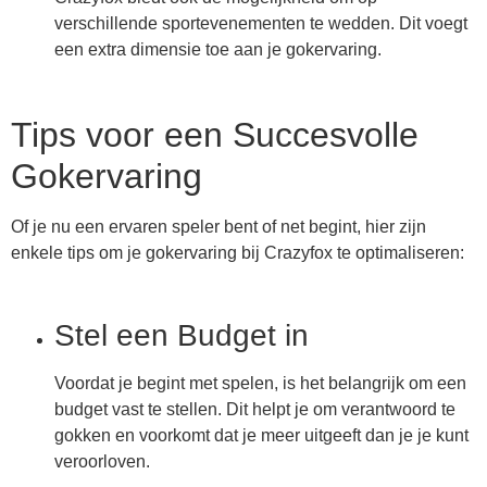
verschillende sportevenementen te wedden. Dit voegt
een extra dimensie toe aan je gokervaring.
Tips voor een Succesvolle
Gokervaring
Of je nu een ervaren speler bent of net begint, hier zijn
enkele tips om je gokervaring bij Crazyfox te optimaliseren:
Stel een Budget in
Voordat je begint met spelen, is het belangrijk om een
budget vast te stellen. Dit helpt je om verantwoord te
gokken en voorkomt dat je meer uitgeeft dan je je kunt
veroorloven.