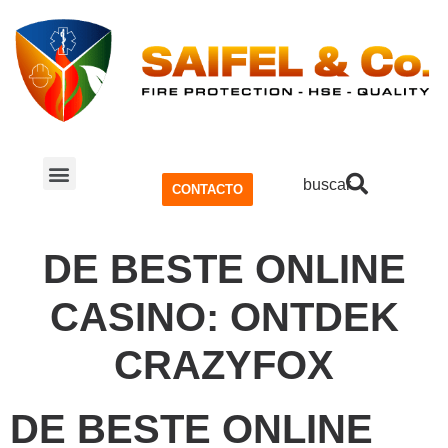
buscar
CONTACTO
SISTEMA CONTRA INCENDIOS
SEGURIDAD Y SALUD OCUPACIONAL (SSO)
DE BESTE ONLINE
CASINO: ONTDEK
CRAZYFOX
DE BESTE ONLINE