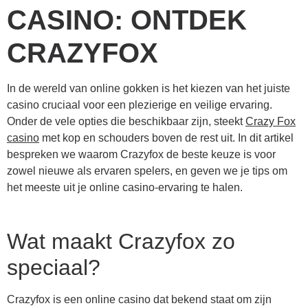
CASINO: ONTDEK
CRAZYFOX
In de wereld van online gokken is het kiezen van het juiste
casino cruciaal voor een plezierige en veilige ervaring.
Onder de vele opties die beschikbaar zijn, steekt
Crazy Fox
casino
met kop en schouders boven de rest uit. In dit artikel
bespreken we waarom Crazyfox de beste keuze is voor
zowel nieuwe als ervaren spelers, en geven we je tips om
het meeste uit je online casino-ervaring te halen.
Wat maakt Crazyfox zo
speciaal?
Crazyfox is een online casino dat bekend staat om zijn