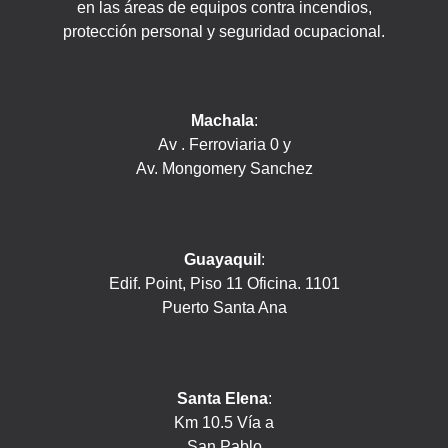
en las áreas de equipos contra incendios,
protección personal y seguridad ocupacional.
Machala
:
Av . Ferroviaria 0 y
Av. Mongomery Sanchez
Guayaquil
:
Edif. Point, Piso 11 Oficina. 1101
Puerto Santa Ana
Santa Elena
:
Km 10.5 Vía a
San Pablo