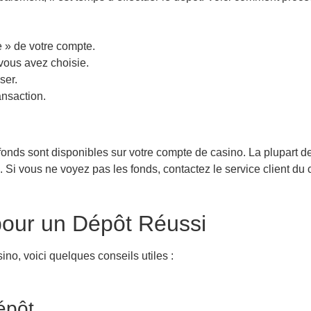
 » de votre compte.
vous avez choisie.
ser.
ansaction.
s fonds sont disponibles sur votre compte de casino. La plupart 
i vous ne voyez pas les fonds, contactez le service client du 
pour un Dépôt Réussi
no, voici quelques conseils utiles :
épôt