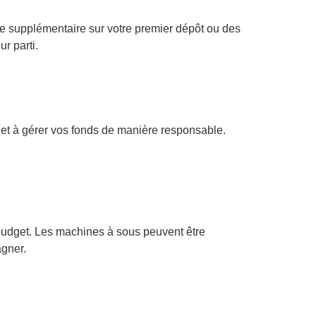
e supplémentaire sur votre premier dépôt ou des
r parti.
s et à gérer vos fonds de manière responsable.
e budget. Les machines à sous peuvent être
agner.