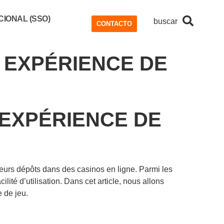
IONAL (SSO)
buscar
CONTACTO
E EXPÉRIENCE DE
 EXPÉRIENCE DE
leurs dépôts dans des casinos en ligne. Parmi les
cilité d’utilisation. Dans cet article, nous allons
 de jeu.