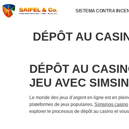
SISTEMA CONTRA INCE
DÉPÔT AU CASIN
DÉPÔT AU CASIN
JEU AVEC SIMSI
Le monde des jeux d’argent en ligne est en plein
plateformes de jeux populaires,
Simsinos casino
explorer le processus de dépôt au casino et vous