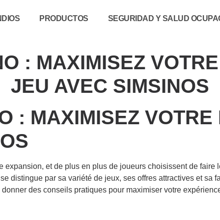
NDIOS
PRODUCTOS
SEGURIDAD Y SALUD OCUPAC
O : MAXIMISEZ VOTR
JEU AVEC SIMSINOS
O : MAXIMISEZ VOTRE
NOS
e expansion, et de plus en plus de joueurs choisissent de faire 
se distingue par sa variété de jeux, ses offres attractives et sa fa
 donner des conseils pratiques pour maximiser votre expérience