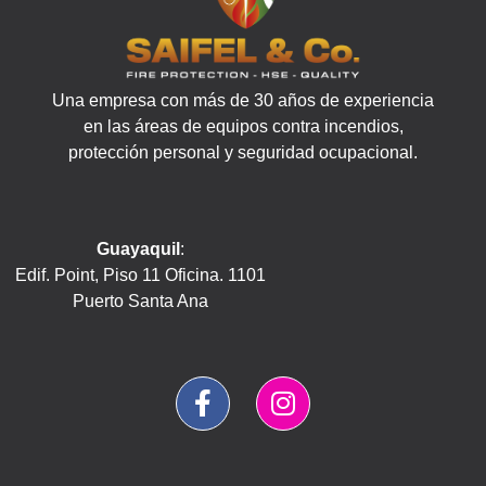
Una empresa con más de 30 años de experiencia
en las áreas de equipos contra incendios,
protección personal y seguridad ocupacional.
Guayaquil
:
Edif. Point, Piso 11 Oficina. 1101
Puerto Santa Ana