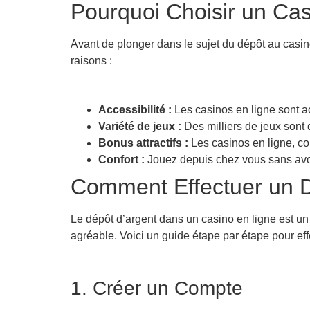
Pourquoi Choisir un Cas
Avant de plonger dans le sujet du dépôt au casin
raisons :
Accessibilité :
Les casinos en ligne sont a
Variété de jeux :
Des milliers de jeux sont 
Bonus attractifs :
Les casinos en ligne, c
Confort :
Jouez depuis chez vous sans avo
Comment Effectuer un D
Le dépôt d’argent dans un casino en ligne est un 
agréable. Voici un guide étape par étape pour ef
1. Créer un Compte