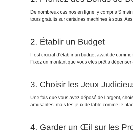
De nombreux casinos en ligne, y compris Simsino
tours gratuits sur certaines machines à sous. Assu
2. Établir un Budget
Il est crucial d’établir un budget avant de comm
Fixez un montant que vous êtes prêt à dépenser e
3. Choisir les Jeux Judici
Une fois que vous avez déposé de l’argent, chois
amusantes, mais les jeux de table comme le black
4. Garder un Œil sur les P