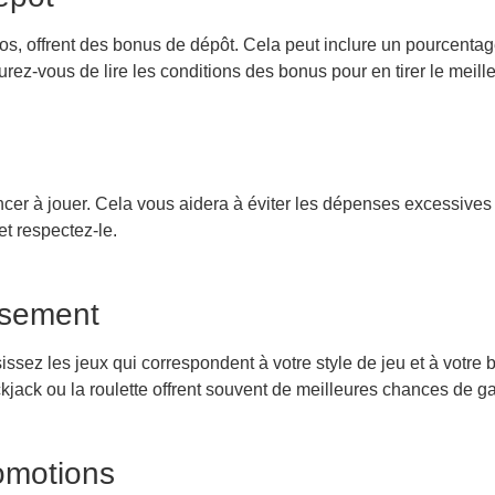
s, offrent des bonus de dépôt. Cela peut inclure un pourcentag
rez-vous de lire les conditions des bonus pour en tirer le meilleu
encer à jouer. Cela vous aidera à éviter les dépenses excessive
t respectez-le.
eusement
issez les jeux qui correspondent à votre style de jeu et à votr
jack ou la roulette offrent souvent de meilleures chances de g
romotions