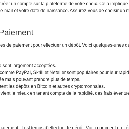
créer un compte sur la plateforme de votre choix. Cela impliqu
 e-mail et votre date de naissance. Assurez-vous de choisir un m
 Paiement
es de paiement pour effectuer un dépôt. Voici quelques-unes des
 sont largement acceptées.
omme PayPal, Skrill et Neteller sont populaires pour leur rapidi
e mais pouvant prendre plus de temps.
ent les dépôts en Bitcoin et autres cryptomonnaies.
nt le mieux en tenant compte de la rapidité, des frais éventuel
aiement, il est temps d’effectuer le dépôt. Voici comment procé