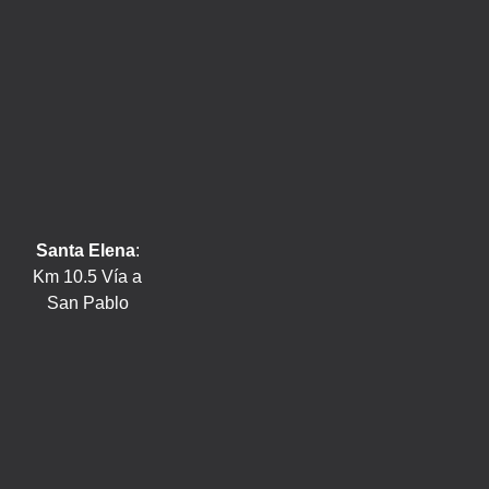
Santa Elena
:
Km 10.5 Vía a
San Pablo