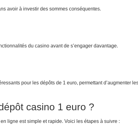
sans avoir à investir des sommes conséquentes.
nctionnalités du casino avant de s’engager davantage.
éressants pour les dépôts de 1 euro, permettant d’augmenter le
dépôt casino 1 euro ?
 ligne est simple et rapide. Voici les étapes à suivre :