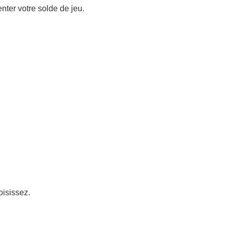
ter votre solde de jeu.
oisissez.