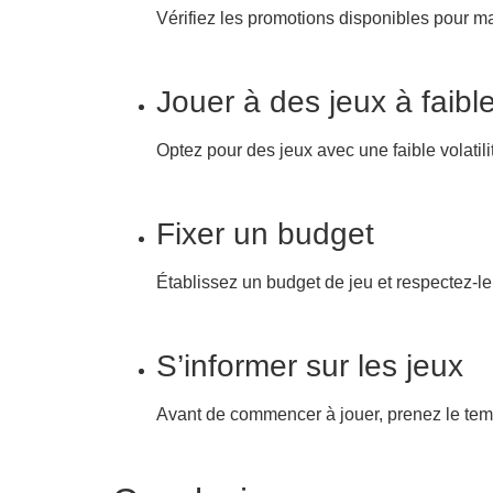
Vérifiez les promotions disponibles pour m
Jouer à des jeux à faible 
Optez pour des jeux avec une faible volatil
Fixer un budget
Établissez un budget de jeu et respectez-le
S’informer sur les jeux
Avant de commencer à jouer, prenez le temp