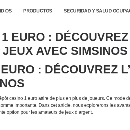
NDIOS
PRODUCTOS
SEGURIDAD Y SALUD OCUPAC
1 EURO : DÉCOUVREZ
JEUX AVEC SIMSINOS
 EURO : DÉCOUVREZ L
INOS
dépôt casino 1 euro attire de plus en plus de joueurs. Ce mode 
e somme importante. Dans cet article, nous explorerons les avan
nte option pour les amateurs de jeux d’argent.