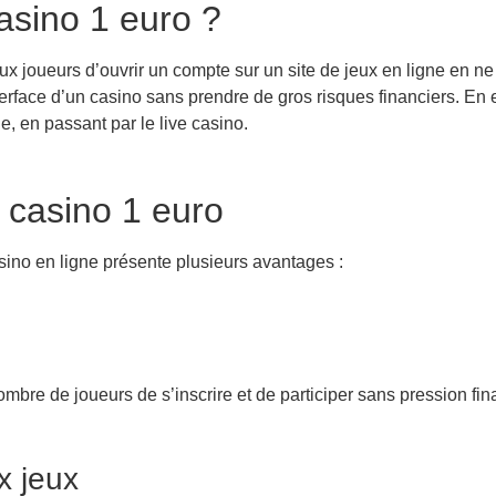
asino 1 euro ?
ux joueurs d’ouvrir un compte sur un site de jeux en ligne en ne
terface d’un casino sans prendre de gros risques financiers. En 
e, en passant par le live casino.
 casino 1 euro
ino en ligne présente plusieurs avantages :
bre de joueurs de s’inscrire et de participer sans pression fin
x jeux