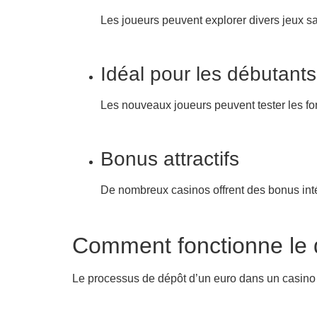
Les joueurs peuvent explorer divers jeux 
Idéal pour les débutants
Les nouveaux joueurs peuvent tester les fo
Bonus attractifs
De nombreux casinos offrent des bonus int
Comment fonctionne le 
Le processus de dépôt d’un euro dans un casino en