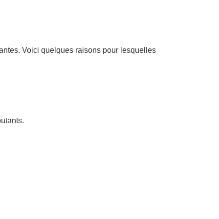
antes. Voici quelques raisons pour lesquelles
utants.