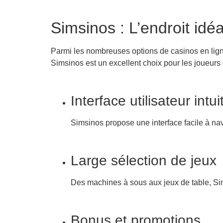
Simsinos : L’endroit idé
Parmi les nombreuses options de casinos en ligne
Simsinos est un excellent choix pour les joueurs 
Interface utilisateur intui
Simsinos propose une interface facile à na
Large sélection de jeux
Des machines à sous aux jeux de table, Si
Bonus et promotions