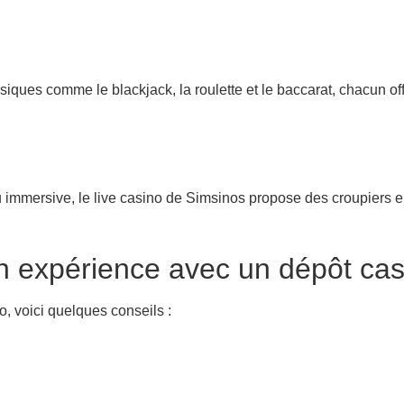
ssiques comme le blackjack, la roulette et le baccarat, chacun o
immersive, le live casino de Simsinos propose des croupiers en 
expérience avec un dépôt cas
ro, voici quelques conseils :