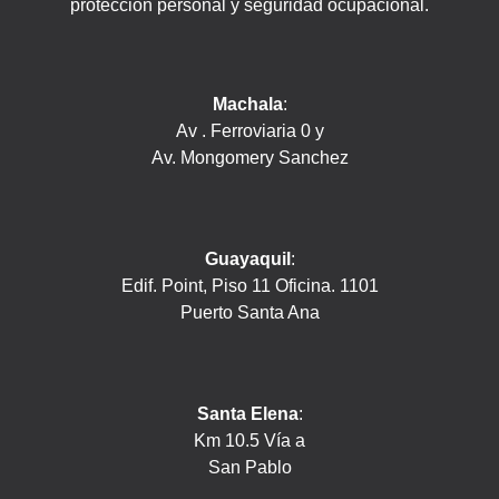
protección personal y seguridad ocupacional.
Machala
:
Av . Ferroviaria 0 y
Av. Mongomery Sanchez
Guayaquil
:
Edif. Point, Piso 11 Oficina. 1101
Puerto Santa Ana
Santa Elena
:
Km 10.5 Vía a
San Pablo