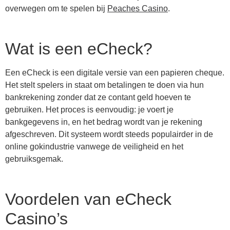
overwegen om te spelen bij
Peaches Casino
.
Wat is een eCheck?
Een eCheck is een digitale versie van een papieren cheque.
Het stelt spelers in staat om betalingen te doen via hun
bankrekening zonder dat ze contant geld hoeven te
gebruiken. Het proces is eenvoudig: je voert je
bankgegevens in, en het bedrag wordt van je rekening
afgeschreven. Dit systeem wordt steeds populairder in de
online gokindustrie vanwege de veiligheid en het
gebruiksgemak.
Voordelen van eCheck
Casino’s