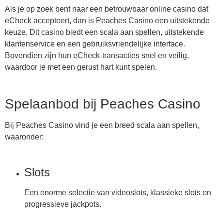
Als je op zoek bent naar een betrouwbaar online casino dat
eCheck accepteert, dan is
Peaches Casino
een uitstekende
keuze. Dit casino biedt een scala aan spellen, uitstekende
klantenservice en een gebruiksvriendelijke interface.
Bovendien zijn hun eCheck-transacties snel en veilig,
waardoor je met een gerust hart kunt spelen.
Spelaanbod bij Peaches Casino
Bij Peaches Casino vind je een breed scala aan spellen,
waaronder:
Slots
Een enorme selectie van videoslots, klassieke slots en
progressieve jackpots.