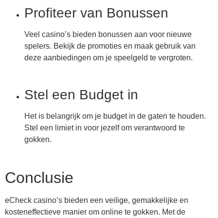
Profiteer van Bonussen
Veel casino’s bieden bonussen aan voor nieuwe
spelers. Bekijk de promoties en maak gebruik van
deze aanbiedingen om je speelgeld te vergroten.
Stel een Budget in
Het is belangrijk om je budget in de gaten te houden.
Stel een limiet in voor jezelf om verantwoord te
gokken.
Conclusie
eCheck casino’s bieden een veilige, gemakkelijke en
kosteneffectieve manier om online te gokken. Met de