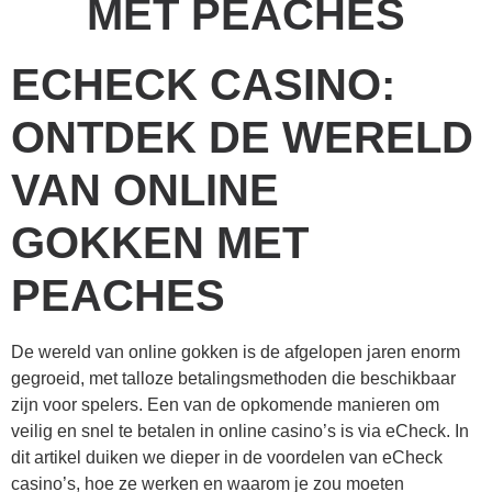
MET PEACHES
ECHECK CASINO:
ONTDEK DE WERELD
VAN ONLINE
GOKKEN MET
PEACHES
De wereld van online gokken is de afgelopen jaren enorm
gegroeid, met talloze betalingsmethoden die beschikbaar
zijn voor spelers. Een van de opkomende manieren om
veilig en snel te betalen in online casino’s is via eCheck. In
dit artikel duiken we dieper in de voordelen van eCheck
casino’s, hoe ze werken en waarom je zou moeten