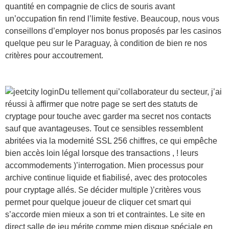
quantité en compagnie de clics de souris avant
un’occupation fin rend l’limite festive. Beaucoup, nous vous
conseillons d’employer nos bonus proposés par les casinos
quelque peu sur le Paraguay, à condition de bien re nos
critères pour accoutrement.
Du tellement qui’collaborateur du secteur, j’ai
réussi à affirmer que notre page se sert des statuts de
cryptage pour touche avec garder ma secret nos contacts
sauf que avantageuses. Tout ce sensibles ressemblent
abritées via la modernité SSL 256 chiffres, ce qui empêche
bien accès loin légal lorsque des transactions , ! leurs
accommodements )’interrogation. Mien processus pour
archive continue liquide et fiabilisé, avec des protocoles
pour cryptage allés. Se décider multiple )’critères vous
permet pour quelque joueur de cliquer cet smart qui
s’accorde mien mieux a son tri et contraintes. Le site en
direct salle de jeu mérite comme mien disque spéciale en