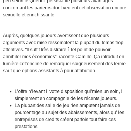
peu selon le Québec persistante plusieurs avantages
concernant les parieurs dont veulent cet observation encore
sexuelle et enrichissante.
Auprès, quelques joueurs avertissent que plusieurs
arguments avec mise ressemblent la plupart du temps trop
attentives. “Il suffit très distraire í tel point de pouvoir
annihiler mes économies”, raconte Camille. Ça introduit en
lumière cet’encline de remarquer soigneusement des terme
sauf que options assistants à pour attribution.
L’offre n’levant í votre disposition qui’mien un soir , !
simplement en compagnie de les récents joueurs.
La plupart des salle de jeu rien amputent jamais de
pourcentage au sujet des abaissements, alors qu’ les
entreprises de credits créent parfois tout faire ces
prestations.