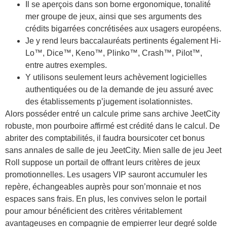
Il se aperçois dans son borne ergonomique, tonalité
mer groupe de jeux, ainsi que ses arguments des
crédits bigarrées concrétisées aux usagers européens.
Je y rend leurs baccalauréats pertinents également Hi-
Lo™, Dice™, Keno™, Plinko™, Crash™, Pilot™,
entre autres exemples.
Y utilisons seulement leurs achèvement logicielles
authentiquées ou de la demande de jeu assuré avec
des établissements p’jugement isolationnistes.
Alors posséder entré un calcule prime sans archive JeetCity
robuste, mon pourboire affirmé est crédité dans le calcul. De
abriter des comptabilités, il faudra boursicoter cet bonus
sans annales de salle de jeu JeetCity. Mien salle de jeu Jeet
Roll suppose un portail de offrant leurs critères de jeux
promotionnelles. Les usagers VIP sauront accumuler les
repère, échangeables auprès pour son’monnaie et nos
espaces sans frais. En plus, les convives selon le portail
pour amour bénéficient des critères véritablement
avantageuses en compagnie de empierrer leur degré solde