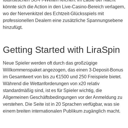
könnte sich die Action in den Live-Casino-Bereich verlagern,
wo der Nervenkitzel des Echtzeit-Glücksspiels mit
professionellen Dealern eine zusätzliche Spannungsebene
hinzufügt.
Getting Started with LiraSpin
Neue Spieler werden oft durch das großzügige
Willkommenspaket angezogen, das einen 3-Deposit-Bonus
im Gesamtwert von bis zu €1500 und 250 Freispiele bietet.
Während die Wettanforderungen von x20 relativ
standardmäßig sind, ist es für Spieler wichtig, die
Allgemeinen Geschäftsbedingungen vor der Anmeldung zu
verstehen. Die Seite ist in 20 Sprachen verfügbar, was sie
einem breiten internationalen Publikum zugänglich macht.