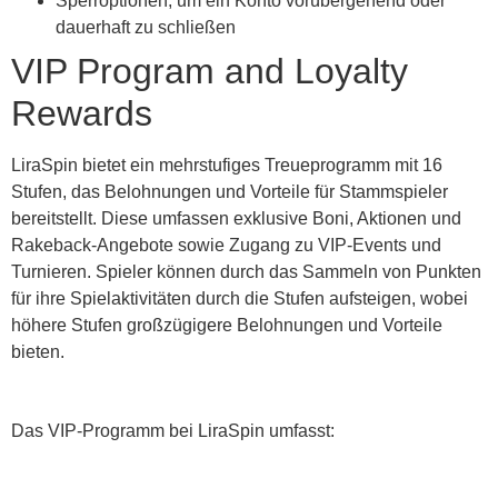
Sperroptionen, um ein Konto vorübergehend oder
dauerhaft zu schließen
VIP Program and Loyalty
Rewards
LiraSpin bietet ein mehrstufiges Treueprogramm mit 16
Stufen, das Belohnungen und Vorteile für Stammspieler
bereitstellt. Diese umfassen exklusive Boni, Aktionen und
Rakeback-Angebote sowie Zugang zu VIP-Events und
Turnieren. Spieler können durch das Sammeln von Punkten
für ihre Spielaktivitäten durch die Stufen aufsteigen, wobei
höhere Stufen großzügigere Belohnungen und Vorteile
bieten.
Das VIP-Programm bei LiraSpin umfasst: