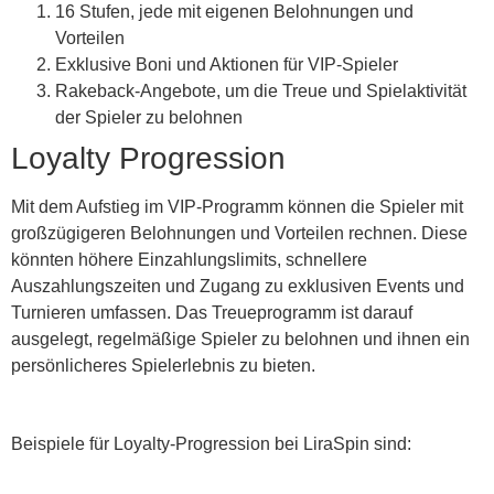
16 Stufen, jede mit eigenen Belohnungen und
Vorteilen
Exklusive Boni und Aktionen für VIP-Spieler
Rakeback-Angebote, um die Treue und Spielaktivität
der Spieler zu belohnen
Loyalty Progression
Mit dem Aufstieg im VIP-Programm können die Spieler mit
großzügigeren Belohnungen und Vorteilen rechnen. Diese
könnten höhere Einzahlungslimits, schnellere
Auszahlungszeiten und Zugang zu exklusiven Events und
Turnieren umfassen. Das Treueprogramm ist darauf
ausgelegt, regelmäßige Spieler zu belohnen und ihnen ein
persönlicheres Spielerlebnis zu bieten.
Beispiele für Loyalty-Progression bei LiraSpin sind: