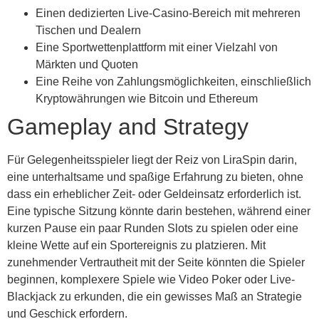
Einen dedizierten Live-Casino-Bereich mit mehreren
Tischen und Dealern
Eine Sportwettenplattform mit einer Vielzahl von
Märkten und Quoten
Eine Reihe von Zahlungsmöglichkeiten, einschließlich
Kryptowährungen wie Bitcoin und Ethereum
Gameplay and Strategy
Für Gelegenheitsspieler liegt der Reiz von LiraSpin darin,
eine unterhaltsame und spaßige Erfahrung zu bieten, ohne
dass ein erheblicher Zeit- oder Geldeinsatz erforderlich ist.
Eine typische Sitzung könnte darin bestehen, während einer
kurzen Pause ein paar Runden Slots zu spielen oder eine
kleine Wette auf ein Sportereignis zu platzieren. Mit
zunehmender Vertrautheit mit der Seite könnten die Spieler
beginnen, komplexere Spiele wie Video Poker oder Live-
Blackjack zu erkunden, die ein gewisses Maß an Strategie
und Geschick erfordern.