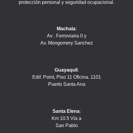
protección personal y seguridad ocupacional.
Machala
:
Av . Ferroviaria 0 y
Av. Mongomery Sanchez
Guayaquil
:
Edif. Point, Piso 11 Oficina. 1101
Puerto Santa Ana
Santa Elena
:
Km 10.5 Vía a
San Pablo