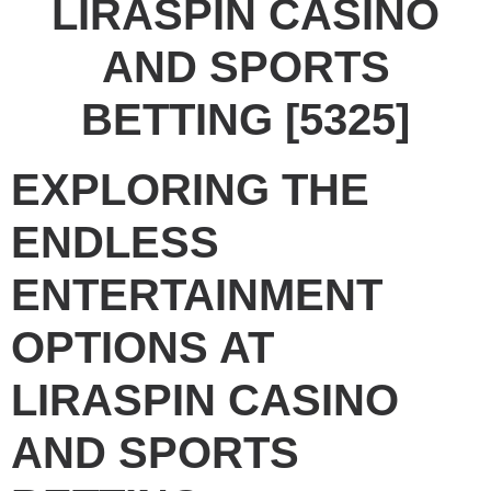
LIRASPIN CASINO
AND SPORTS
BETTING [5325]
EXPLORING THE
ENDLESS
ENTERTAINMENT
OPTIONS AT
LIRASPIN CASINO
AND SPORTS