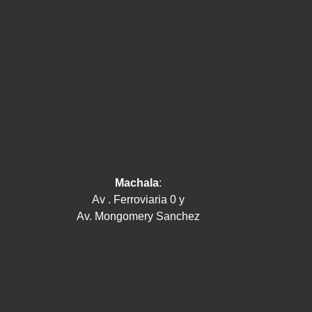
Machala
:
Av . Ferroviaria 0 y
Av. Mongomery Sanchez