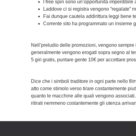
I free spin sono un’opportunità imperdibile a
Laddove ci si registra vengono “regalate” 
Fai dunque cautela addirittura leggi bene te
Corrente sito ha programmato un insieme grat
Nell’preludio delle promozioni, vengono sempre in
generalmente vengono erogati sopra segno al testo
5 giri gratis, puntare gente 10€ per accettare pross
Dice che i simboli traditore in ogni parte nello fi
atto come stimolo verso tirare costantemente piutt
quanto le macchine alle quali vengono associati.
ritirati nemmeno costantemente gli utenza arrivano