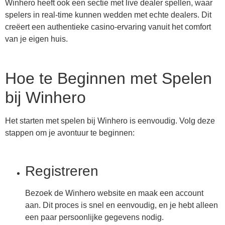
Winhero heeft ook een sectie met live dealer spellen, waar
spelers in real-time kunnen wedden met echte dealers. Dit
creëert een authentieke casino-ervaring vanuit het comfort
van je eigen huis.
Hoe te Beginnen met Spelen
bij Winhero
Het starten met spelen bij Winhero is eenvoudig. Volg deze
stappen om je avontuur te beginnen:
Registreren
Bezoek de Winhero website en maak een account
aan. Dit proces is snel en eenvoudig, en je hebt alleen
een paar persoonlijke gegevens nodig.