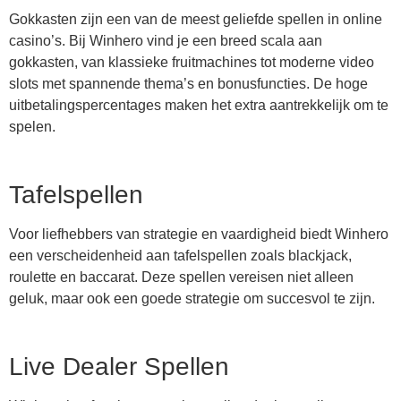
Gokkasten zijn een van de meest geliefde spellen in online
casino’s. Bij Winhero vind je een breed scala aan
gokkasten, van klassieke fruitmachines tot moderne video
slots met spannende thema’s en bonusfuncties. De hoge
uitbetalingspercentages maken het extra aantrekkelijk om te
spelen.
Tafelspellen
Voor liefhebbers van strategie en vaardigheid biedt Winhero
een verscheidenheid aan tafelspellen zoals blackjack,
roulette en baccarat. Deze spellen vereisen niet alleen
geluk, maar ook een goede strategie om succesvol te zijn.
Live Dealer Spellen