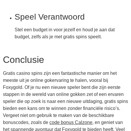
Speel Verantwoord
Stel een budget in voor jezelf en houd je aan dat
budget, zelfs als je met gratis spins speelt.
Conclusie
Gratis casino spins zijn een fantastische manier om het
meeste uit je online gokervaring te halen, vooral bij
Foxygold. Of je nu een nieuwe speler bent die zijn eerste
stappen in de wereld van online gokken zet of een ervaren
speler die op zoek is naar een nieuwe uitdaging, gratis spins
bieden een kans om te winnen zonder financiële risico’s.
Vergeet niet om gebruik te maken van de beschikbare
bonuscodes, zoals de
code bonus Calzone
, en geniet van
het spannende avontuur dat Foxygold te bieden heeft. Veel