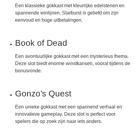
Een klassieke gokkast met kleurrijke edelstenen en
spannende winlijnen. Starburst is geliefd om zijn
eenvoud en hoge uitbetalingen.
Book of Dead
Een avontuurlijke gokkast met een mysterieus thema.
Deze slot biedt enorme winstkansen, vooral tijdens de
bonusronde.
Gonzo’s Quest
Een unieke gokkast met een spannend verhaal en
innovatieve gameplay. Deze slot is perfect voor
spelers die op zoek zijn naar iets anders.