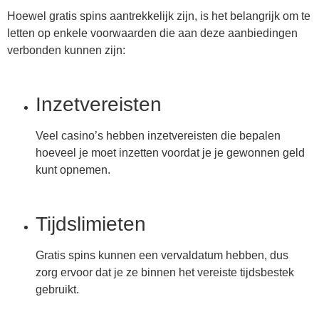
Hoewel gratis spins aantrekkelijk zijn, is het belangrijk om te
letten op enkele voorwaarden die aan deze aanbiedingen
verbonden kunnen zijn:
Inzetvereisten
Veel casino’s hebben inzetvereisten die bepalen
hoeveel je moet inzetten voordat je je gewonnen geld
kunt opnemen.
Tijdslimieten
Gratis spins kunnen een vervaldatum hebben, dus
zorg ervoor dat je ze binnen het vereiste tijdsbestek
gebruikt.