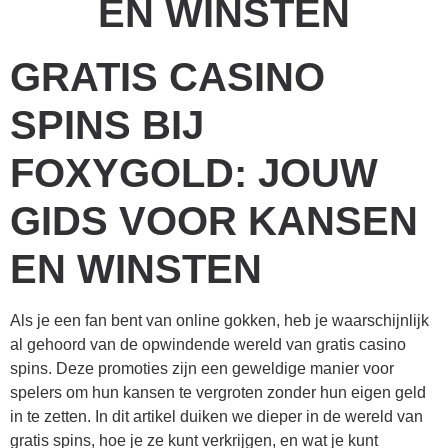
EN WINSTEN
GRATIS CASINO
SPINS BIJ
FOXYGOLD: JOUW
GIDS VOOR KANSEN
EN WINSTEN
Als je een fan bent van online gokken, heb je waarschijnlijk
al gehoord van de opwindende wereld van gratis casino
spins. Deze promoties zijn een geweldige manier voor
spelers om hun kansen te vergroten zonder hun eigen geld
in te zetten. In dit artikel duiken we dieper in de wereld van
gratis spins, hoe je ze kunt verkrijgen, en wat je kunt