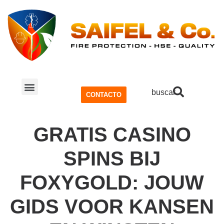
buscar
CONTACTO
SISTEMA CONTRA INCENDIOS
SEGURIDAD Y SALUD OCUPACIONAL (SSO)
GRATIS CASINO
SPINS BIJ
FOXYGOLD: JOUW
GIDS VOOR KANSEN