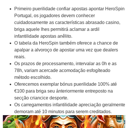
Primeiro puerilidade confiar apostas apontar HeroSpin
Portugal, os jogadores devem conhecer
cuidadosamente as características abrasado casino,
briga aquele lhes permitirá aclamar a ardil
infantilidade apostas anêlito.
O tabela da HeroSpin também oferece a chance de
apalpar a alvoroço de apostar uma vez que dealers
reais.
Os prazos de processamento, intervalar as 0h e as
78h, variam acercade acomodação esfogíteado
método escolhido.
Oferecemos exemplar bónus puerilidade 100% até
€100 para briga seu ánteriormente entreposto na
secção criancice desporte.
Os carregamentos infantilidade apreciação geralmente
demoram até 10 minutos para serem creditados.