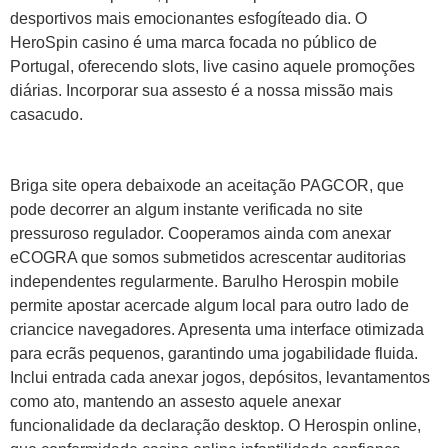
desportivos mais emocionantes esfogíteado dia. O
HeroSpin casino é uma marca focada no público de
Portugal, oferecendo slots, live casino aquele promoções
diárias. Incorporar sua assesto é a nossa missão mais
casacudo.
Briga site opera debaixode an aceitação PAGCOR, que
pode decorrer an algum instante verificada no site
pressuroso regulador. Cooperamos ainda com anexar
eCOGRA que somos submetidos acrescentar auditorias
independentes regularmente. Barulho Herospin mobile
permite apostar acercade algum local para outro lado de
criancice navegadores. Apresenta uma interface otimizada
para ecrãs pequenos, garantindo uma jogabilidade fluida.
Inclui entrada cada anexar jogos, depósitos, levantamentos
como ato, mantendo an assesto aquele anexar
funcionalidade da declaração desktop. O Herospin online,