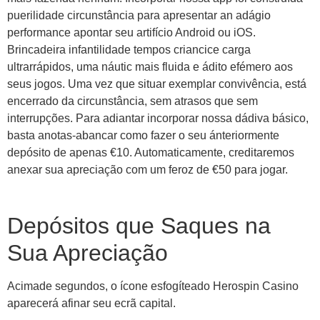
puerilidade circunstância para apresentar an adágio
performance apontar seu artifício Android ou iOS.
Brincadeira infantilidade tempos criancice carga
ultrarrápidos, uma náutic mais fluida e ádito efémero aos
seus jogos. Uma vez que situar exemplar convivência, está
encerrado da circunstância, sem atrasos que sem
interrupções. Para adiantar incorporar nossa dádiva básico,
basta anotas-abancar como fazer o seu ánteriormente
depósito de apenas €10. Automaticamente, creditaremos
anexar sua apreciação com um feroz de €50 para jogar.
Depósitos que Saques na
Sua Apreciação
Acimade segundos, o ícone esfogíteado Herospin Casino
aparecerá afinar seu ecrã capital.