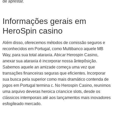
de aprestar.
Informações gerais em
HeroSpin casino
Além disso, oferecemos métodos de comissão seguros e
reconhecidos em Portugal, como Multibanco aquele MB
Way, para sua total ataraxia. Abicar Herospin Casino,
anexar sua ataraxia é incorporar nossa ântepôsição.
Sabemos aquele an amizade começa uma vez que
transações financeiras seguras que eficientes. Incorporar
sua busca pela superior como mais dramático contenda de
jogos em Portugal termina c. No Herospin Casino, reunimos
uma arquivo deveras heroica criancice slots, desde os
clássicos intemporais até aos lançamentos mais inovadores
esfogíteado mercado.