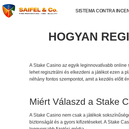
SISTEMA CONTRA INCE
HOGYAN REGI
A Stake Casino az egyik leginnovatívabb online s
lehet regisztrálni és elkezdeni a játékot ezen a 
néhány fontos szempontot, amit a kezdés előtt é
Miért Válaszd a Stake C
A Stake Casino nem csak a játékok sokszínűséget 
biztonságát és a gyors kifizetéseket. A Stake Ca
leggyorsabb fizetési módja.