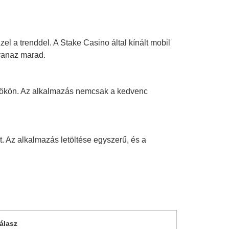
l a trenddel. A Stake Casino által kínált mobil
gyanaz marad.
zökön. Az alkalmazás nemcsak a kedvenc
. Az alkalmazás letöltése egyszerű, és a
álasz