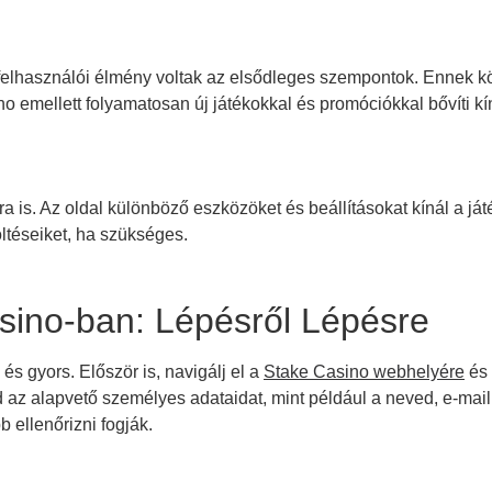
felhasználói élmény voltak az elsődleges szempontok. Ennek kös
o emellett folyamatosan új játékokkal és promóciókkal bővíti kí
ra is. Az oldal különböző eszközöket és beállításokat kínál a j
ltéseiket, ha szükséges.
sino-ban: Lépésről Lépésre
s gyors. Először is, navigálj el a
Stake Casino webhelyére
és 
 az alapvető személyes adataidat, mint például a neved, e-mail
 ellenőrizni fogják.