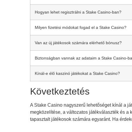
Hogyan lehet regisztrálni a Stake Casino-ban?
Milyen fizetési módokat fogad el a Stake Casino?
Van az új játékosok számára elérhető bónusz?
Biztonságban vannak az adataim a Stake Casino-b
Kínál-e élő kaszinó játékokat a Stake Casino?
Következtetés
A Stake Casino nagyszerű lehetőséget kínál a já
megközelítése, a változatos játékválaszték és a
tapasztalt játékosok számára egyaránt. Ha érdeke