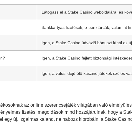
Látogass el a Stake Casino weboldalára, és köves
Bankkártyás fizetések, e-pénztárcák, valamint kri
Igen, a Stake Casino üdvözlő bónuszt kínál az ú
an?
Igen, a Stake Casino fejlett biztonsági intézkedé
Igen, a valós idejű élő kaszinó játékok széles vá
tékosoknak az online szerencsejáték világában való elmélyülésr
 kényelmes fizetési megoldások mind hozzájárulnak, hogy a Sta
l egy új, izgalmas kaland, ne habozz kipróbálni a Stake Casino