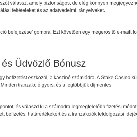
jelszót válassz, amely biztonságos, de elég könnyen megjegyez
lási feltételeket és az adatvédelmi irányelveket.
áció befejezése’ gombra. Ezt követően egy megerősítő e-mailt fo
s és Üdvözlő Bónusz
ogy befizetést eszközölj a kaszinó számládra. A Stake Casino kü
. Minden tranzakció gyors, és a legtöbbjük díjmentes.
üpontot, és válaszd ki a számodra legmegfelelőbb fizetési módo
ett befizetési határértékekért és a tranzakciók feldolgozási idej