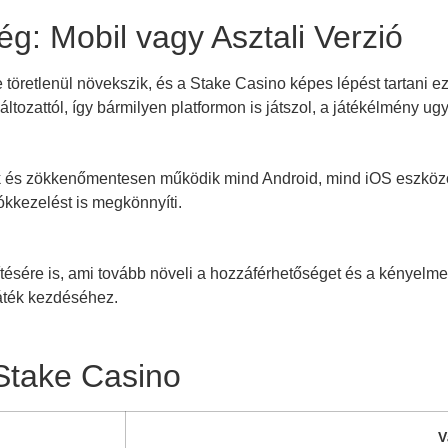
g: Mobil vagy Asztali Verzió
öretlenül növekszik, és a Stake Casino képes lépést tartani ezze
áltozattól, így bármilyen platformon is játszol, a játékélmény u
dik és zökkenőmentesen működik mind Android, mind iOS eszkö
ókkezelést is megkönnyíti.
tésére is, ami tovább növeli a hozzáférhetőséget és a kényelmet
játék kezdéséhez.
Stake Casino
V