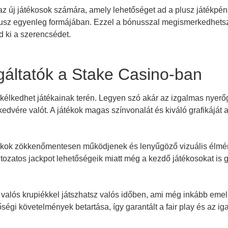
 az új játékosok számára, amely lehetőséget ad a plusz játékp
usz egyenleg formájában. Ezzel a bónusszal megismerkedhetsz a
 ki a szerencsédet.
gáltatók a Stake Casino-ban
élkedhet játékainak terén. Legyen szó akár az izgalmas nyerőgé
kedvére valót. A játékok magas színvonalát és kiváló grafikáját a
 játékok zökkenőmentesen működjenek és lenyűgöző vizuális élm
ltozatos jackpot lehetőségeik miatt még a kezdő játékosokat is
valós krupiékkel játszhatsz valós időben, ami még inkább emel
ségi követelmények betartása, így garantált a fair play és az i