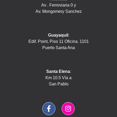
Av . Ferroviaria 0 y
Av. Mongomery Sanchez
Guayaquil
:
Edif. Point, Piso 11 Oficina. 1101
Puerto Santa Ana
Santa Elena
:
Km 10.5 Vía a
San Pablo