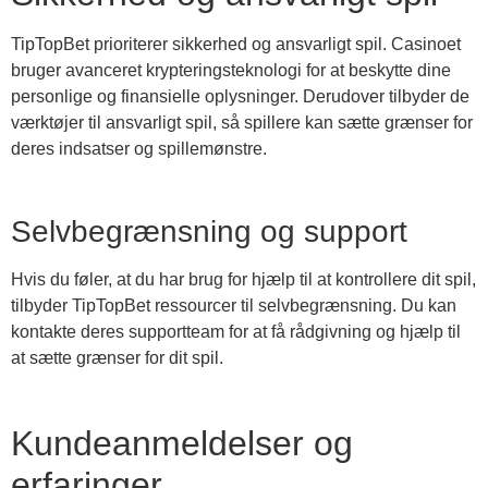
TipTopBet prioriterer sikkerhed og ansvarligt spil. Casinoet
bruger avanceret krypteringsteknologi for at beskytte dine
personlige og finansielle oplysninger. Derudover tilbyder de
værktøjer til ansvarligt spil, så spillere kan sætte grænser for
deres indsatser og spillemønstre.
Selvbegrænsning og support
Hvis du føler, at du har brug for hjælp til at kontrollere dit spil,
tilbyder TipTopBet ressourcer til selvbegrænsning. Du kan
kontakte deres supportteam for at få rådgivning og hjælp til
at sætte grænser for dit spil.
Kundeanmeldelser og
erfaringer