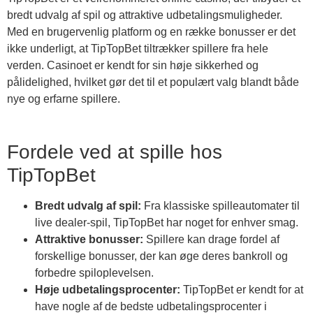
bredt udvalg af spil og attraktive udbetalingsmuligheder.
Med en brugervenlig platform og en række bonusser er det
ikke underligt, at TipTopBet tiltrækker spillere fra hele
verden. Casinoet er kendt for sin høje sikkerhed og
pålidelighed, hvilket gør det til et populært valg blandt både
nye og erfarne spillere.
Fordele ved at spille hos
TipTopBet
Bredt udvalg af spil:
Fra klassiske spilleautomater til
live dealer-spil, TipTopBet har noget for enhver smag.
Attraktive bonusser:
Spillere kan drage fordel af
forskellige bonusser, der kan øge deres bankroll og
forbedre spiloplevelsen.
Høje udbetalingsprocenter:
TipTopBet er kendt for at
have nogle af de bedste udbetalingsprocenter i