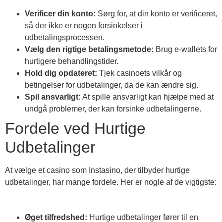
Verificer din konto:
Sørg for, at din konto er verificeret,
så der ikke er nogen forsinkelser i
udbetalingsprocessen.
Vælg den rigtige betalingsmetode:
Brug e-wallets for
hurtigere behandlingstider.
Hold dig opdateret:
Tjek casinoets vilkår og
betingelser for udbetalinger, da de kan ændre sig.
Spil ansvarligt:
At spille ansvarligt kan hjælpe med at
undgå problemer, der kan forsinke udbetalingerne.
Fordele ved Hurtige
Udbetalinger
At vælge et casino som Instasino, der tilbyder hurtige
udbetalinger, har mange fordele. Her er nogle af de vigtigste:
Øget tilfredshed:
Hurtige udbetalinger fører til en