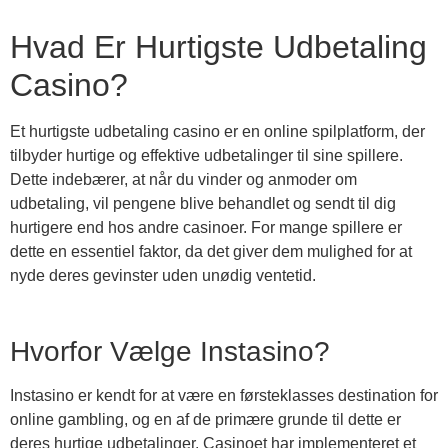
Hvad Er Hurtigste Udbetaling
Casino?
Et hurtigste udbetaling casino er en online spilplatform, der
tilbyder hurtige og effektive udbetalinger til sine spillere.
Dette indebærer, at når du vinder og anmoder om
udbetaling, vil pengene blive behandlet og sendt til dig
hurtigere end hos andre casinoer. For mange spillere er
dette en essentiel faktor, da det giver dem mulighed for at
nyde deres gevinster uden unødig ventetid.
Hvorfor Vælge Instasino?
Instasino er kendt for at være en førsteklasses destination for
online gambling, og en af de primære grunde til dette er
deres hurtige udbetalinger. Casinoet har implementeret et