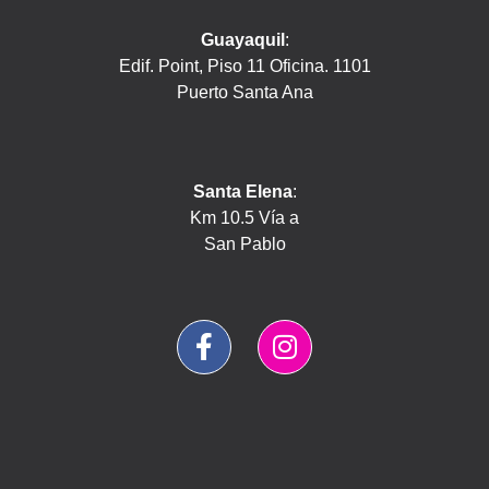
Guayaquil
:
Edif. Point, Piso 11 Oficina. 1101
Puerto Santa Ana
Santa Elena
:
Km 10.5 Vía a
San Pablo