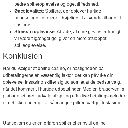
bedre spilleroplevelse og øget tilfredshed.
Øget loyalitet:
Spillere, der oplever hurtige
udbetalinger, er mere tilbøjelige til at vende tilbage til
casinoet.
Stressfri oplevelse:
At vide, at dine gevinster hurtigt
vil være tilgængelige, giver en mere afslappet
spilleoplevelse.
Konklusion
Når du vælger et online casino, er hastigheden på
udbetalingerne en væsentlig faktor, der kan påvirke din
oplevelse. Instasino skiller sig ud som et af de bedste valg,
når det kommer til hurtige udbetalinger. Med en brugervenlig
platform, et bredt udvalg af spil og effektive betalingsmetoder
er det ikke underligt, at så mange spillere vælger Instasino.
Uanset om du er en erfaren spiller eller ny til online