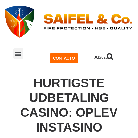
buscar
CONTACTO
SISTEMA CONTRA INCENDIOS
SEGURIDAD Y SALUD OCUPACIONAL (SSO)
HURTIGSTE
UDBETALING
CASINO: OPLEV
INSTASINO