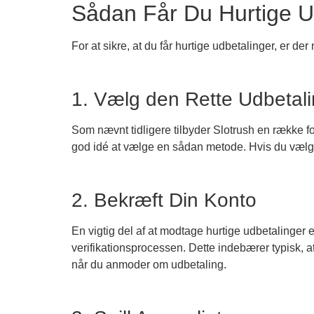
Sådan Får Du Hurtige U
For at sikre, at du får hurtige udbetalinger, er der
1. Vælg den Rette Udbetal
Som nævnt tidligere tilbyder Slotrush en række fo
god idé at vælge en sådan metode. Hvis du vælger
2. Bekræft Din Konto
En vigtig del af at modtage hurtige udbetalinger e
verifikationsprocessen. Dette indebærer typisk, 
når du anmoder om udbetaling.