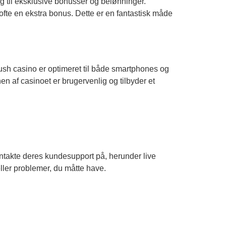
ng til eksklusive bonusser og belønninger.
 ofte en ekstra bonus. Dette er en fantastisk måde
trush casino er optimeret til både smartphones og
nen af casinoet er brugervenlig og tilbyder et
ontakte deres kundesupport på, herunder live
ller problemer, du måtte have.