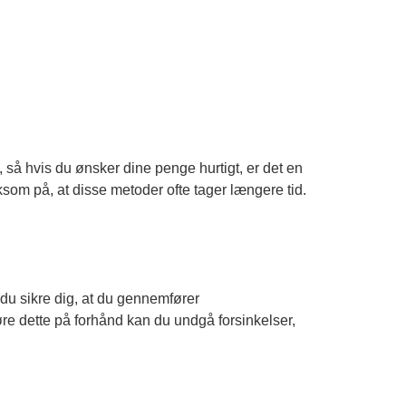
 så hvis du ønsker dine penge hurtigt, er det en
som på, at disse metoder ofte tager længere tid.
 du sikre dig, at du gennemfører
re dette på forhånd kan du undgå forsinkelser,