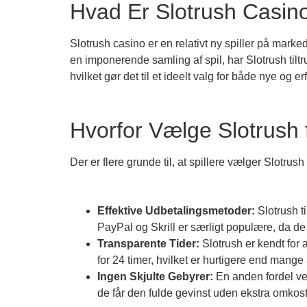
Hvad Er Slotrush Casin
Slotrush casino er en relativt ny spiller på marke
en imponerende samling af spil, har Slotrush tilt
hvilket gør det til et ideelt valg for både nye og er
Hvorfor Vælge Slotrush 
Der er flere grunde til, at spillere vælger Slotrus
Effektive Udbetalingsmetoder:
Slotrush t
PayPal og Skrill er særligt populære, da de 
Transparente Tider:
Slotrush er kendt for 
for 24 timer, hvilket er hurtigere end mange
Ingen Skjulte Gebyrer:
En anden fordel ved
de får den fulde gevinst uden ekstra omkost