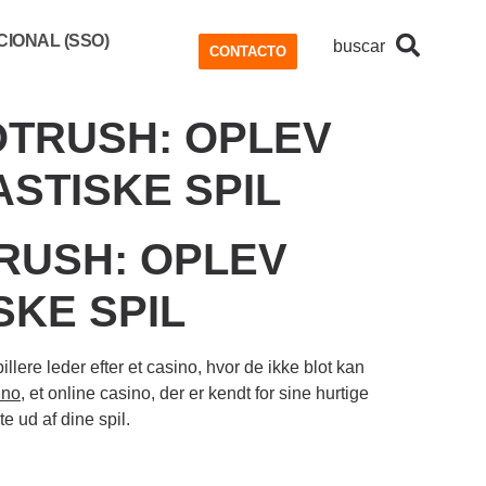
IONAL (SSO)
buscar
CONTACTO
OTRUSH: OPLEV
STISKE SPIL
RUSH: OPLEV
SKE SPIL
llere leder efter et casino, hvor de ikke blot kan
ino
, et online casino, der er kendt for sine hurtige
e ud af dine spil.