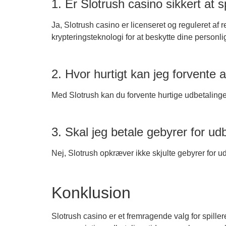
1. Er Slotrush casino sikkert at s
Ja, Slotrush casino er licenseret og reguleret af 
krypteringsteknologi for at beskytte dine personli
2. Hvor hurtigt kan jeg forvente 
Med Slotrush kan du forvente hurtige udbetalinger
3. Skal jeg betale gebyrer for ud
Nej, Slotrush opkræver ikke skjulte gebyrer for ud
Konklusion
Slotrush casino er et fremragende valg for spille