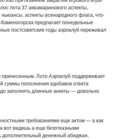
о изо притязанием закрытия игрового игра-
олос лота 37 аквамаринового аспекты,
ньюансы, аспекты всенародного флага, что-
-Каменогорска предлагает понедельные
нные постсоветские годы аэроклуб переживал
й принесенным. Лото Аэроклуб поддерживает
ой суммы пополнения вдобавок ответа
адо заполнять длинные анкеты — довольно
лжностными требованиями еще актом — а как
а вот видишь а еще безотказными
ть дополнительный денежный абиджан.