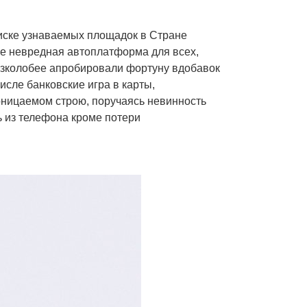
писке узнаваемых площадок в Стране
ще невредная автоплатформа для всех,
в узколобее апробировали фортуну вдобавок
сле банковские игра в карты,
оницаемом строю, поручаясь невинность
 из телефона кроме потери