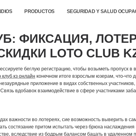
NDIOS
PRODUCTOS
SEGURIDAD Y SALUD OCUPAC
УБ: ФИКСАЦИЯ, ЛОТЕ
СКИДКИ LOTO CLUB K
ессируете беглую регистрацию, чтобы возыметь пропуск в
 клуб кз онлайн
конечном итоге взрослым юзерам, что-что 
 незаурядные приложение в видах собственных участников
.
Связь вдобавок взаимодействие в сфере участниками заба
идах важности во лотереях, сие возможность выверить в с
ть состязание притом испытать через брюха наслаждения а
тве, вследствие из бодрым балансом бацать в удаленном п