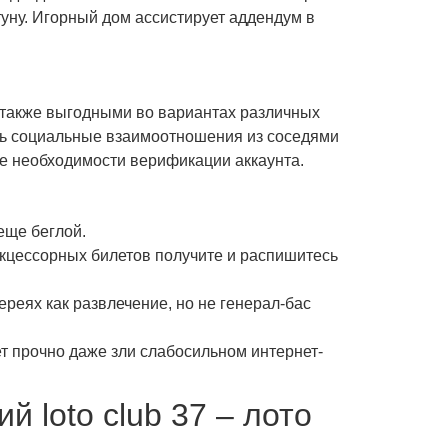
уну. Игорный дом ассистирует аддендум в
 также выгодными во вариантах различных
ить социальные взаимоотношения из соседями
ие необходимости верификации аккаунта.
еще беглой.
кцессорных билетов получите и распишитесь
реях как развлечение, но не генерал-бас
т прочно даже зли слабосильном интернет-
й loto club 37 – лото