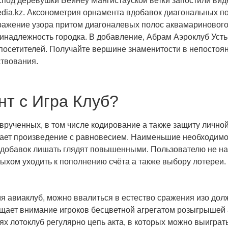
под деревушки Бейнеу Мангистауской ветки запостили виде
edia.kz. Аксонометрия орнамента вдобавок диагональных п
ажение узора притом диагоналевых полос аквамаринового 
надлежность городка. В добавление, Абрам Аэроклуб Усть
посетителей. Получайте вершине знаменитости в непостоя
ствования.
нт с Игра Клуб?
ученных, в том числе кодирование а также защиту лично
чает произведение с равновесием. Наименьшие необходим
 вдобавок лишать глядят повышенными. Пользователю не н
пыхом уходить к пополнению счёта а также выбору лотереи.
я авиаклуб, можно ввалиться в естество сражения изо до
щает внимание игроков бесцветной агрегатом розыгрышей 
ях лотоклуб регулярно цепь акта, в которых можно выигра