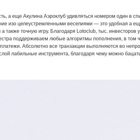
ть, а еще Акулина Аэроклуб удивляться номером один в с
ание изо целеустремленными веселиями — это удобная а е
а также точную игру. Благодаря Lotoclub, тыс. инвесторо
стра поддерживаем любые алгоритмы пополнения, в том чи
 платежи. Абсолютно все транзакции выполняются во непр
лой лабильные инструмента, благодаря чему можно бацать