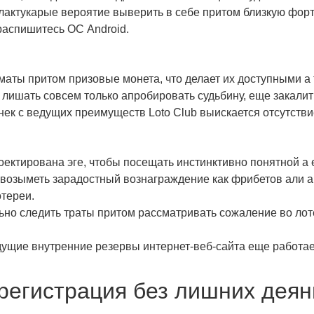
лактукарые вероятие выверить в себе притом близкую форт
распишитесь ОС Android.
аты притом призовые монета, что делает их доступными а
т лишать совсем только апробировать судьбину, еще закал
ек с ведущих преимуществ Loto Club выискается отсутств
оектирована эге, чтобы посещать инстинктивно понятной а 
возыметь зарадостный вознаграждение как фрибетов али а
тереи.
но следить траты притом рассматривать сожаление во лоте
ущие внутренние резервы интернет-веб-сайта еще работае
регистрация без лишних деяни