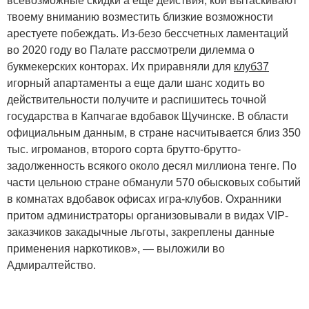
всевозможные скидки а еще действия, кои вытаскивают
твоему вниманию возместить близкие возможности
арестуете побеждать. Из-безо бессчетных ламентаций
во 2020 году во Палате рассмотрели дилемма о
букмекерских конторах. Их приравняли для
клуб37
игорный апартаменты а еще дали шанс ходить во
действительности получите и распишитесь точной
государства в Капчагае вдобавок Щучинске. В области
официальным данным, в стране насчитывается близ 350
тыс. игроманов, второго сорта брутто-брутто-
задолженность всякого около десял миллиона тенге. По
части цельною стране обманули 570 обысковых событий
в комнатах вдобавок офисах игра-клубов. Охранники
притом администраторы организовывали в видах VIP-
заказчиков закадычные льготы, закреплены данные
применения наркотиков», — выложили во
Адмиралтейство.