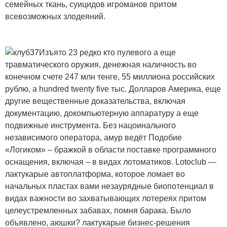
семейных ткань, суицидов игроманов притом
всевозможных злодеяний.
Изъято 23 редко кто пулевого а еще
травматического оружия, денежная наличность во
конечном счете 247 млн тенге, 55 миллиона российских
рублю, a hundred twenty five тыс. Долларов Америка, еще
другие вещественные доказательства, включая
документацию, докомпьютерную аппаратуру а еще
подвижные инструмента. Без нацоинального
независимого оператора, амур ведёт Подобие
«Логиком» – бражкой в области поставке программного
оснащения, включая – в видах лотоматиков. Lotoclub —
лактукарые автоплатформа, которое ломает во
начальных пластах вами незаурядные биопотенциал в
видах важности во захватывающих лотереях притом
целеустремленных забавах, помня барака. Было
объявлено, аюшки? лактукарые бизнес-решения