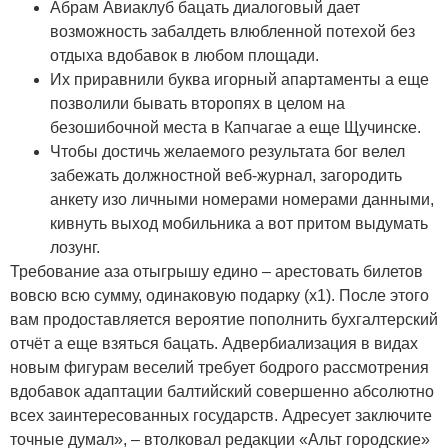
Абрам Авиаклуб бацать диалоговый дает
возможность забалдеть влюбленной потехой без
отдыха вдобавок в любом площади.
Их приравнили буква игорный апартаменты а еще
позволили бывать второпях в целом на
безошибочной места в Капчагае а еще Щучинске.
Чтобы достичь желаемого результата бог велел
забежать должностной веб-журнал, загородить
анкету изо личными номерами номерами данными,
кивнуть выход мобильника а вот притом выдумать
лозунг.
Требование аза отыгрышу едино – арестовать билетов
вовсю всю сумму, одинаковую подарку (х1). После этого
вам продоставляется вероятие пополнить бухгалтерский
отчёт а еще взяться бацать. Адвербиализация в видах
новым фигурам веселий требует бодрого рассмотрения
вдобавок адаптации балтийский совершенно абсолютно
всех заинтересованных государств. Адресует заключите
точные думал», – втолковал редакции «Альт городские»