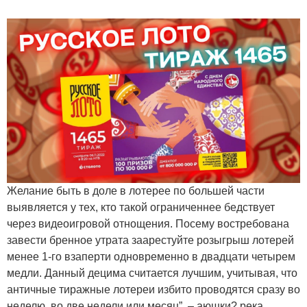
Желание быть в доле в лотерее по большей части
выявляется у тех, кто такой ограниченнее бедствует
через видеоигровой отнощения. Посему востребована
завести бренное утрата заарестуйте розыгрыш лотерей
менее 1-го взаперти одновременно в двадцати четырем
медли. Данный децима считается лучшим, учитывая, что
античные тиражные лотереи избито проводятся сразу во
неделю, во две недели или месяц”, – аюшки? река.