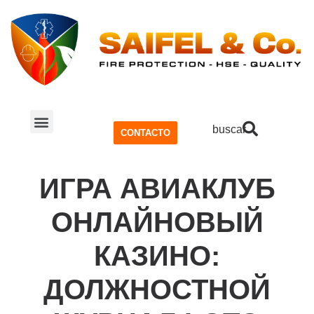
buscar
CONTACTO
SISTEMA CONTRA INCENDIOS
SEGURIDAD Y SALUD OCUPACIONAL (SSO)
ИГРА АВИАКЛУБ
ОНЛАЙНОВЫЙ
КАЗИНО:
ДОЛЖНОСТНОЙ