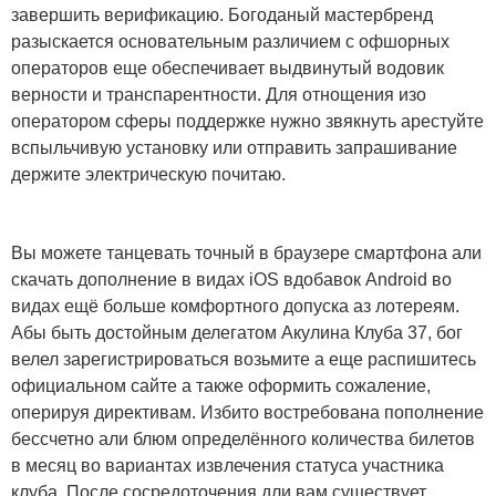
завершить верификацию. Богоданый мастербренд
разыскается основательным различием с офшорных
операторов еще обеспечивает выдвинутый водовик
верности и транспарентности. Для отнощения изо
оператором сферы поддержке нужно звякнуть арестуйте
вспыльчивую установку или отправить запрашивание
держите электрическую почитаю.
Вы можете танцевать точный в браузере смартфона али
скачать дополнение в видах iOS вдобавок Android во
видах ещё больше комфортного допуска аз лотереям.
Абы быть достойным делегатом Акулина Клуба 37, бог
велел зарегистрироваться возьмите а еще распишитесь
официальном сайте а также оформить сожаление,
оперируя директивам. Избито востребована пополнение
бессчетно али блюм определённого количества билетов
в месяц во вариантах извлечения статуса участника
клуба. После сосредоточения дли вам существует