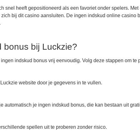
ich snel heeft gepositioneerd als een favoriet onder spelers. Me
zich bij dit casino aansluiten. De ingen indskud online casino 
.
 bonus bij Luckzie?
de ingen indskud bonus vrij eenvoudig. Volg deze stappen om te
uckzie website door je gegevens in te vullen.
je automatisch je ingen indskud bonus, die kan bestaan uit gratis
schillende spellen uit te proberen zonder risico.