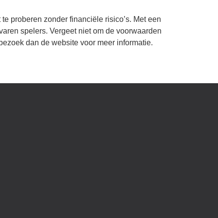
e proberen zonder financiële risico’s. Met een
rvaren spelers. Vergeet niet om de voorwaarden
 bezoek dan de website voor meer informatie.