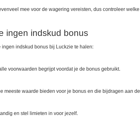
 evenveel mee voor de wagering vereisten, dus controleer welke 
de ingen indskud bonus
e ingen indskud bonus bij Luckzie te halen:
alle voorwaarden begrijpt voordat je de bonus gebruikt.
de meeste waarde bieden voor je bonus en die bijdragen aan de
ndig en stel limieten in voor jezelf.