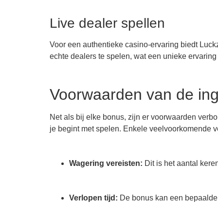
Live dealer spellen
Voor een authentieke casino-ervaring biedt Luck
echte dealers te spelen, wat een unieke ervaring
Voorwaarden van de in
Net als bij elke bonus, zijn er voorwaarden ver
je begint met spelen. Enkele veelvoorkomende v
Wagering vereisten:
Dit is het aantal ker
Verlopen tijd:
De bonus kan een bepaalde tij