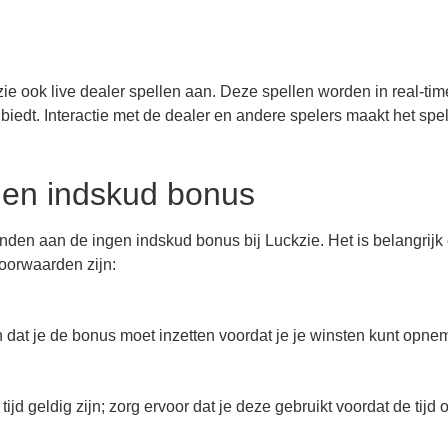
zie ook live dealer spellen aan. Deze spellen worden in real-t
 biedt. Interactie met de dealer en andere spelers maakt het sp
gen indskud bonus
bonden aan de ingen indskud bonus bij Luckzie. Het is belangri
oorwaarden zijn:
en dat je de bonus moet inzetten voordat je je winsten kunt opne
d geldig zijn; zorg ervoor dat je deze gebruikt voordat de tijd o