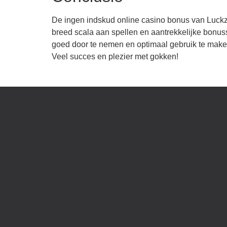
De ingen indskud online casino bonus van Luckzi
breed scala aan spellen en aantrekkelijke bonus
goed door te nemen en optimaal gebruik te maken
Veel succes en plezier met gokken!