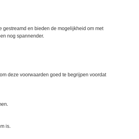
ime gestreamd en bieden de mogelijkheid om met
elen nog spannender.
jk om deze voorwaarden goed te begrijpen voordat
men.
m is.