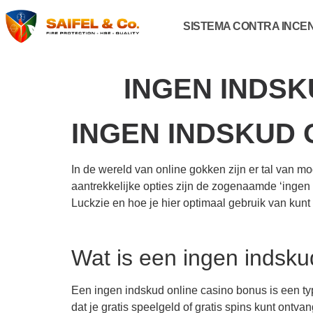
SISTEMA CONTRA INCE
INGEN INDSK
INGEN INDSKUD 
In de wereld van online gokken zijn er tal van 
aantrekkelijke opties zijn de zogenaamde ‘ingen 
Luckzie en hoe je hier optimaal gebruik van kun
Wat is een ingen indsku
Een ingen indskud online casino bonus is een typ
dat je gratis speelgeld of gratis spins kunt ontv