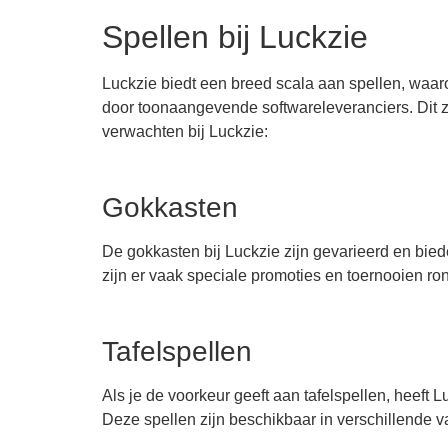
Spellen bij Luckzie
Luckzie biedt een breed scala aan spellen, waaron
door toonaangevende softwareleveranciers. Dit z
verwachten bij Luckzie:
Gokkasten
De gokkasten bij Luckzie zijn gevarieerd en biede
zijn er vaak speciale promoties en toernooien 
Tafelspellen
Als je de voorkeur geeft aan tafelspellen, heeft 
Deze spellen zijn beschikbaar in verschillende va