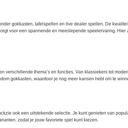
der gokkasten, tafelspellen en live dealer spellen. De kwaliteit
orgt voor een spannende en meeslepende speelervaring. Hier zi
n verschillende thema’s en functies. Van klassiekers tot modern
rondom gokkasten, waardoor je nog meer kansen hebt om te winn
Luckzie ook een uitstekende selectie. Je kunt genieten van popula
rianten, zodat je jouw favoriete spel kunt kiezen.