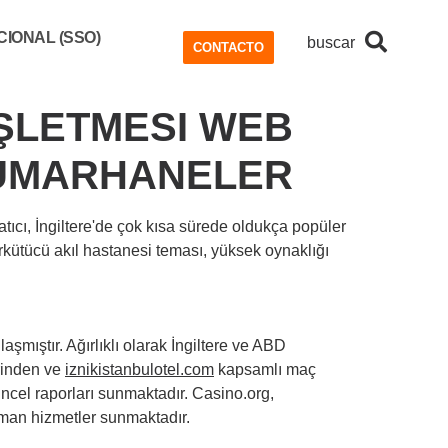
IONAL (SSO)
buscar
CONTACTO
 İŞLETMESI WEB
 KUMARHANELER
atıcı, İngiltere'de çok kısa sürede oldukça popüler
rkütücü akıl hastanesi teması, yüksek oynaklığı
şmıştır. Ağırlıklı olarak İngiltere ve ABD
erinden ve
iznikistanbulotel.com
kapsamlı maç
üncel raporları sunmaktadır. Casino.org,
zman hizmetler sunmaktadır.