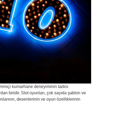
çevrimiçi kumarhane deneyiminin tadını
an biridir. Slot oyunları, çok sayıda şablon ve
onlarının, desenlerinin ve oyun özelliklerinin