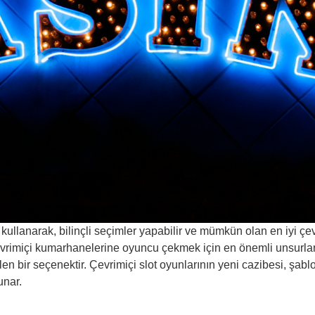
ği kullanarak, bilinçli seçimler yapabilir ve mümkün olan en iyi 
 çevrimiçi kumarhanelerine oyuncu çekmek için en önemli unsurlard
ilen bir seçenektir. Çevrimiçi slot oyunlarının yeni cazibesi, şabl
unar.