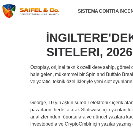
SISTEMA CONTRA INCE
İNGILTERE'DEK
SITELERI, 20
Octoplay, orijinal teknik özelliklere sahip, görse
hale gelen, mükemmel bir Spin and Buffalo Break 
ve yaratıcı teknik özellikleriyle yeni slot oyunlarını
George, 10 yılı aşkın süredir elektronik içerik a
pazarlarını hedef alarak Slotswise için yazılan 
analizlerinden röportajlara ve güncel yazılara ka
Investopedia ve CryptoGmblr için yazılar yazmış 