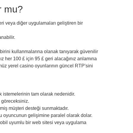
or mu?
 veya diğer uygulamaları geliştiren bir
nabilir.
irini kullanmalarına olanak tanıyarak güvenilir
nız her 100 £ için 95 £ geri alacağınız anlamına
üz yerel casino oyunlarının güncel RTP'sini
istemelerinin tam olarak nedenidir.
ı göreceksiniz.
rilmiş müşteri desteği sunmaktadır.
 oyuncunun gelişimine paralel olarak dolar.
n mobil uyumlu bir web sitesi veya uygulama