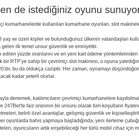
en de istediğiniz oyunu sunuy
i kumarhanelerde kullanılan kumarhane oyunları, slot makineleri
 yaş ve üzeri kişiler ve bulunduğunuz ülkenin vatandaşları kulla
gelen ilk temel unsur güvenlik ve emniyettir.
h edilen yüzde oranlarını ve en yeni kart ödeme yöntemlerinden b
k bir RTP'ye sahip bir çevrimiçi slot makinesi, o oyuna yatırdığı
0'dir, bu da oldukça caziptir. Her zaman, oynamayı düşündüğüm
acak kadar yeterli olurlar.
yla denemek, katılımcıların çevrimiçi kumarhanelere kaydolmak 
 247Bet'te faiz oranının bir unsuru olarak tüm koşulların fiyatın
etmeleri, belirli özel avantajlar, gelişmiş güvenlik ve kişiselleşti
ğer oyunlarda bahis yapmaya başladığında, yeni ilerleme çubuğu
eleri, oyuncuların artık erişebileceği her türlü mobil cihaz içi