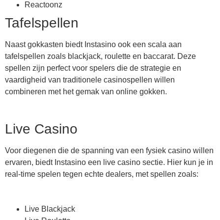
Reactoonz
Tafelspellen
Naast gokkasten biedt Instasino ook een scala aan
tafelspellen zoals blackjack, roulette en baccarat. Deze
spellen zijn perfect voor spelers die de strategie en
vaardigheid van traditionele casinospellen willen
combineren met het gemak van online gokken.
Live Casino
Voor diegenen die de spanning van een fysiek casino willen
ervaren, biedt Instasino een live casino sectie. Hier kun je in
real-time spelen tegen echte dealers, met spellen zoals:
Live Blackjack