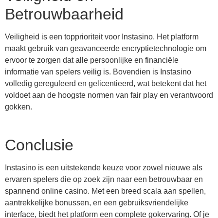
Betrouwbaarheid
Veiligheid is een topprioriteit voor Instasino. Het platform
maakt gebruik van geavanceerde encryptietechnologie om
ervoor te zorgen dat alle persoonlijke en financiële
informatie van spelers veilig is. Bovendien is Instasino
volledig gereguleerd en gelicentieerd, wat betekent dat het
voldoet aan de hoogste normen van fair play en verantwoord
gokken.
Conclusie
Instasino is een uitstekende keuze voor zowel nieuwe als
ervaren spelers die op zoek zijn naar een betrouwbaar en
spannend online casino. Met een breed scala aan spellen,
aantrekkelijke bonussen, en een gebruiksvriendelijke
interface, biedt het platform een complete gokervaring. Of je