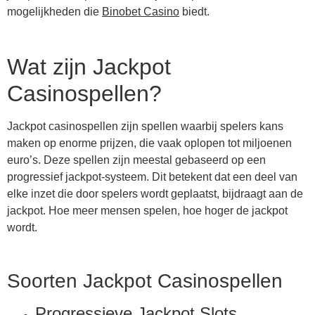
mogelijkheden die
Binobet Casino
biedt.
Wat zijn Jackpot
Casinospellen?
Jackpot casinospellen zijn spellen waarbij spelers kans
maken op enorme prijzen, die vaak oplopen tot miljoenen
euro’s. Deze spellen zijn meestal gebaseerd op een
progressief jackpot-systeem. Dit betekent dat een deel van
elke inzet die door spelers wordt geplaatst, bijdraagt aan de
jackpot. Hoe meer mensen spelen, hoe hoger de jackpot
wordt.
Soorten Jackpot Casinospellen
Progressieve Jackpot Slots