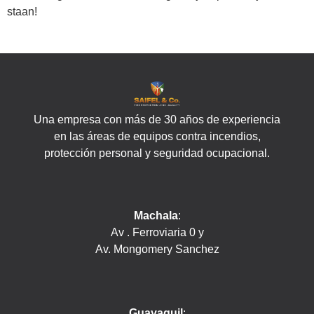
staan!
Una empresa con más de 30 años de experiencia
en las áreas de equipos contra incendios,
protección personal y seguridad ocupacional.
Machala
:
Av . Ferroviaria 0 y
Av. Mongomery Sanchez
Guayaquil
: