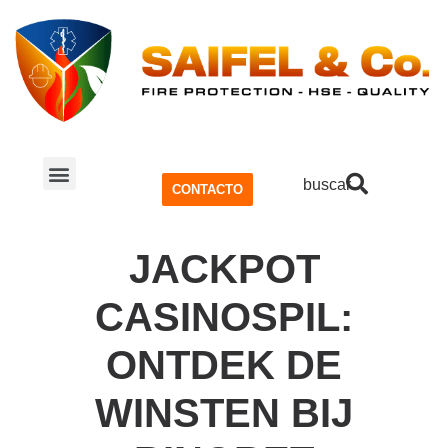
buscar
CONTACTO
SISTEMA CONTRA INCENDIOS
SEGURIDAD Y SALUD OCUPACIONAL (SSO)
JACKPOT
CASINOSPIL:
ONTDEK DE
WINSTEN BIJ