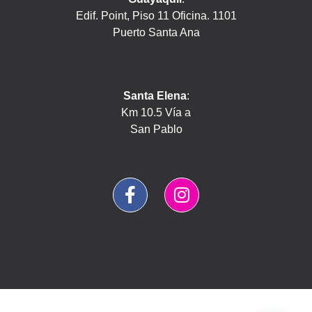
Edif. Point, Piso 11 Oficina. 1101
Puerto Santa Ana
Santa Elena
:
Km 10.5 Vía a
San Pablo