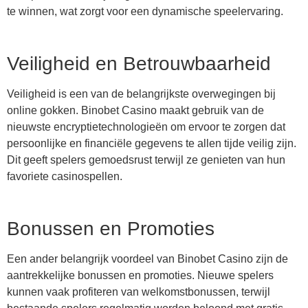
te winnen, wat zorgt voor een dynamische speelervaring.
Veiligheid en Betrouwbaarheid
Veiligheid is een van de belangrijkste overwegingen bij
online gokken. Binobet Casino maakt gebruik van de
nieuwste encryptietechnologieën om ervoor te zorgen dat
persoonlijke en financiële gegevens te allen tijde veilig zijn.
Dit geeft spelers gemoedsrust terwijl ze genieten van hun
favoriete casinospellen.
Bonussen en Promoties
Een ander belangrijk voordeel van Binobet Casino zijn de
aantrekkelijke bonussen en promoties. Nieuwe spelers
kunnen vaak profiteren van welkomstbonussen, terwijl