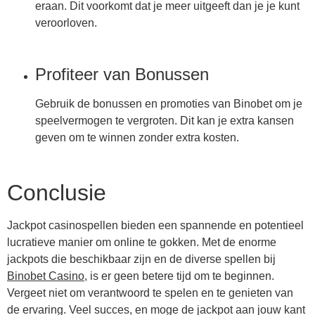
eraan. Dit voorkomt dat je meer uitgeeft dan je je kunt
veroorloven.
Profiteer van Bonussen
Gebruik de bonussen en promoties van Binobet om je
speelvermogen te vergroten. Dit kan je extra kansen
geven om te winnen zonder extra kosten.
Conclusie
Jackpot casinospellen bieden een spannende en potentieel
lucratieve manier om online te gokken. Met de enorme
jackpots die beschikbaar zijn en de diverse spellen bij
Binobet Casino
, is er geen betere tijd om te beginnen.
Vergeet niet om verantwoord te spelen en te genieten van
de ervaring. Veel succes, en moge de jackpot aan jouw kant