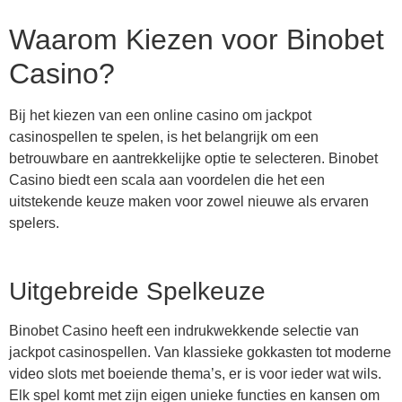
Waarom Kiezen voor Binobet
Casino?
Bij het kiezen van een online casino om jackpot
casinospellen te spelen, is het belangrijk om een
betrouwbare en aantrekkelijke optie te selecteren. Binobet
Casino biedt een scala aan voordelen die het een
uitstekende keuze maken voor zowel nieuwe als ervaren
spelers.
Uitgebreide Spelkeuze
Binobet Casino heeft een indrukwekkende selectie van
jackpot casinospellen. Van klassieke gokkasten tot moderne
video slots met boeiende thema’s, er is voor ieder wat wils.
Elk spel komt met zijn eigen unieke functies en kansen om