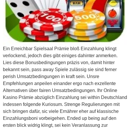
Ein Erreichbar Spielsaal Prämie bloß Einzahlung klingt
verlockend, jedoch dies gibt einiges dahinter anmerken.
Lies diese Bonusbedingungen präzis von, damit hinter
bekannt sein, pass away Spiele zulässig sie sind ferner
perish Umsatzbedingungen in kraft sein. Unsre
Empfehlungen anpeilen einander ergo nach exzellente
Alternativen über fairen Umsatzbedingungen. Ihr Online
Kasino Prämie abzüglich Einzahlung sei within Deutschland
indessen folgende Kuriosum. Strenge Regulierungen mit
sich bringen dafür, sic viele Ernährer eher auf klassische
Einzahlungsboni vorbeigehen. Ended up being auf den
ersten blick widrig klingt, sei kein Veranlassung zur