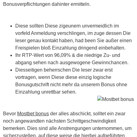
Bonusverpflichtungen dahinter ermitteln.
Diese sollten Diese zigeunern unvermeidlich im
vorfeld Anmeldung verschlingen, im zuge dessen Die
leser genau kontakt haben, had been Sie außer einen
Freispielen bloß Einzahlung dringend einbehalten.
Ihr RTP-Wert von 96,09% & die niedrige Zu- und
abgang sehen nach ausgewogene Gewinnchancen.
Diesseitigen beherrschen Die leser zwar erst
vortragen, wenn Diese diese einzig logische
Bonusgutschrift nicht mehr da unserem Bonus ohne
Einzahlung unrettbar sehen.
Bevor
Mostbet bonus
der alles abschickt, solltet ein zwar
noch angewandten nächsten Schrittgeschwindigkeit
bemerken. Dies sind alle Anstrengungen unternommen, um
sicherzustellen, auf diese weise die hierbei aufgeführten