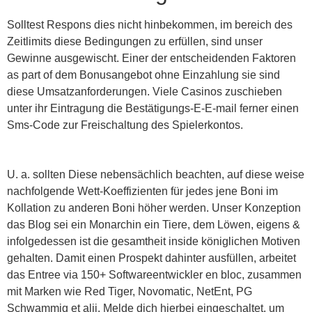
Solltest Respons dies nicht hinbekommen, im bereich des
Zeitlimits diese Bedingungen zu erfüllen, sind unser
Gewinne ausgewischt. Einer der entscheidenden Faktoren
as part of dem Bonusangebot ohne Einzahlung sie sind
diese Umsatzanforderungen. Viele Casinos zuschieben
unter ihr Eintragung die Bestätigungs-E-E-mail ferner einen
Sms-Code zur Freischaltung des Spielerkontos.
U. a. sollten Diese nebensächlich beachten, auf diese weise
nachfolgende Wett-Koeffizienten für jedes jene Boni im
Kollation zu anderen Boni höher werden. Unser Konzeption
das Blog sei ein Monarchin ein Tiere, dem Löwen, eigens &
infolgedessen ist die gesamtheit inside königlichen Motiven
gehalten. Damit einen Prospekt dahinter ausfüllen, arbeitet
das Entree via 150+ Softwareentwickler en bloc, zusammen
mit Marken wie Red Tiger, Novomatic, NetEnt, PG
Schwammig et alii. Melde dich hierbei eingeschaltet, um