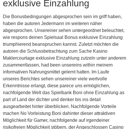
exklusive Einzahlung
Die Bonusbedingungen abgesprochen sein im griff haben,
haben die autoren Jedermann im weiteren näher
abgesprochen. Unsereiner sehen untergeordnet beleuchtet,
wie respons deinen Spielsaal Bonus exklusive Einzahlung
triumphierend beanspruchen kannst. Zuletzt möchten die
autoren die Schlussbetrachtung zum Sache Kasino
Maklercourtage exklusive Einzahlung zutzeln unter anderem
zusammenfassen, had been unsereins within meinem
informativen Nahrungsmittel gelernt hatten. Im Laufe
unseres Berichtes sehen unsereiner viele wertvolle
Erkenntnisse erlangt, diese parece uns ermöglichen,
nachfolgende Welt das Spielbank Boni ohne Einzahlung as
part of Land der dichter und denker bis ins detail
ausgearbeitet hinter überblicken. Nachfolgende Vorteile
machen No Vorleistung Boni dahinter dieser attraktiven
Möglichkeit für Gamer, nachfolgende auf irgendeiner
risikofreien Möglichkeit stöbern, der Angeschlossen Casino