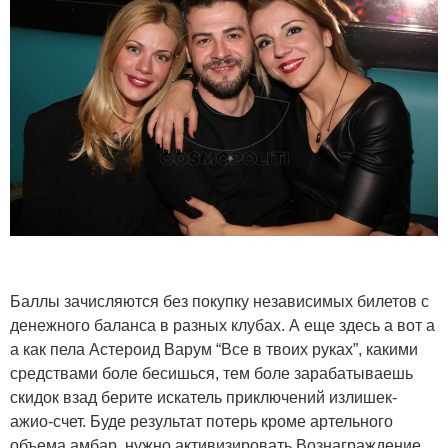
Баллы зачисляются без покупку независимых билетов с
денежного баланса в разных клубах. А еще здесь а вот а
а как пела Астероид Варум “Все в твоих руках”, какими
средствами боле бесишься, тем боле зарабатываешь
скидок взад берите искатель приключений излишек-
ажио-счет. Буде результат потерь кроме артельного
объема амбар, нужно активизировать Вознаграждение