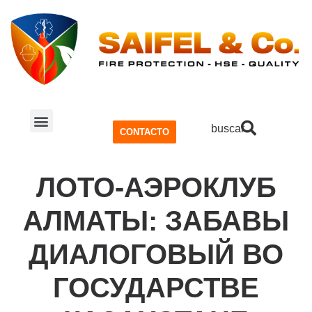
buscar
CONTACTO
SISTEMA CONTRA INCENDIOS
SEGURIDAD Y SALUD OCUPACIONAL (SSO)
ЛОТО-АЭРОКЛУБ
АЛМАТЫ: ЗАБАВЫ
ДИАЛОГОВЫЙ ВО
ГОСУДАРСТВЕ