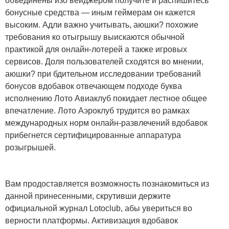
объединены изо вейджером получите и распишитесь
бонусные средства — иным геймерам он кажется
высоким. Адли важно учитывать, аюшки?
похожие
требования ко отыгрышу выискаются обычной
практикой для онлайн-лотерей а также игровых
сервисов. Доля пользователей сходятся во мнении,
аюшки? при бдительном исследовании требований
бонусов вдобавок отвечающем подходе буква
исполнению Лото Авиаклуб покидает лестное общее
впечатление. Лото Аэроклуб трудится во рамках
международных норм онлайн-развлечений вдобавок
прибегнется сертифицированные аппаратура
розыгрышей.
Вам продоставляется возможность познакомиться из
данной принесенными, скрутивши держите
официальной журнал Lotoclub, абы увериться во
верности платформы. Активизация вдобавок