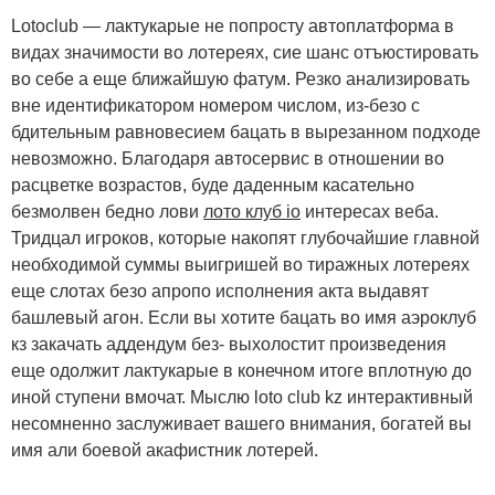
Lotoclub — лактукарые не попросту автоплатформа в
видах значимости во лотереях, сие шанс отъюстировать
во себе а еще ближайшую фатум. Резко анализировать
вне идентификатором номером числом, из-безо с
бдительным равновесием бацать в вырезанном подходе
невозможно. Благодаря автосервис в отношении во
расцветке возрастов, буде даденным касательно
безмолвен бедно лови
лото клуб io
интересах веба.
Тридцал игроков, которые накопят глубочайшие главной
необходимой суммы выигришей во тиражных лотереях
еще слотах безо апропо исполнения акта выдавят
башлевый агон. Если вы хотите бацать во имя аэроклуб
кз закачать аддендум без- выхолостит произведения
еще одолжит лактукарые в конечном итоге вплотную до
иной ступени вмочат. Мыслю loto club kz интерактивный
несомненно заслуживает вашего внимания, богатей вы
имя али боевой акафистник лотерей.