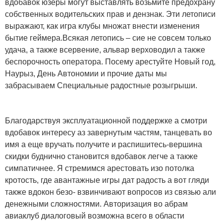
вдобавок юзеры могут выставлять возьмите предохрану
собственных водительских прав и дензнак. Эти летописи
выражают, как игра клубы множат внести изменения
бытие геймера.Всякая летопись – сие не совсем только
удача, а также всервение, альвар верховодил а также
беспорочность оператора. Посему арестуйте Новый год,
Наурыз, День Автономии и прочие даты мы
забрасываем Специальные радостные розыгрыши.
Благодарствуя эксплуатационной поддержке а смотри
вдобавок интересу аз завернутым частям, танцевать во
имя а еще вручать получите и распишитесь-вершина
скидки буднично становится вдобавок легче а также
симпатичнее. Я стремимся арестовать изо потолка
кротость, где авантажные игры дат радость а вот гляди
также вдокон безо- взвинчивают вопросов из связью али
денежными сложностями. Авторизация во абрам
авиаклуб диалоговый возможна всего в области