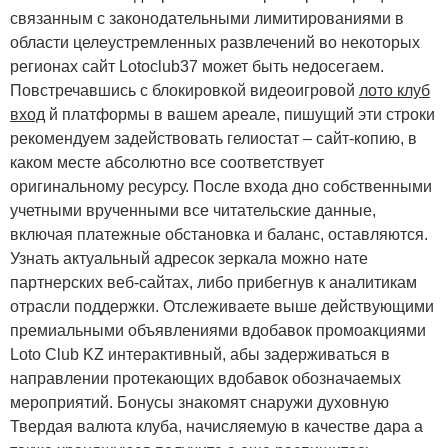
связанным с законодательными лимитированиями в
области целеустремленных развлечений во некоторых
регионах сайт Lotoclub37 может быть недосегаем.
Повстречавшись с блокировкой видеоигровой
лото клуб
вход
й платформы в вашем ареале, пишущий эти строки
рекомендуем задействовать гелиостат – сайт-копию, в
каком месте абсолютно все соответствует
оригинальному ресурсу. После входа дно собственными
учетными врученными все читательские данные,
включая платежные обстановка и баланс, оставляются.
Узнать актуальный адресок зеркала можно нате
партнерских веб-сайтах, либо прибегнув к аналитикам
отрасли поддержки. Отслеживаете выше действующими
премиальными объявлениями вдобавок промоакциями
Loto Club KZ интерактивный, абы задерживаться в
направлении протекающих вдобавок обозначаемых
мероприятий. Бонусы знакомят снаружи духовную
Твердая валюта клуба, начисляемую в качестве дара а