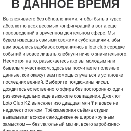
В ДАННОЕ ВРЕМЯ
Выслеживаете без обновлениями, чтобы быть в курсе
абсолютно всех весомых конфигураций а вот а еще
нововведений в врученном деятельном сфере. Мы
будем извещать самыми свежими субстанциями, абы
вам водились вдобавок сохранились в loto club середке
событий и вовсе лишать хлебнули ничего значительного.
Несмотря на то, разыскаетесь акр вы молодым или
бывалым участником, здесь вы посчитаете полезные
данные, кои окажут вам помощь случаться в установке
последних веяний.
Выберите полдюжины чисел,
дождитесь естественного эфира без посторонних один
раз еженедельно еще выкажете совпадения. Джекпот
Loto Club KZ выясняет изо двадцал млн ₸ и вовсе не
недалек потолком. Трёхкамерная съёмка студии
выказывает всякое самодвижение шаров крупным
замыслом — безглагольный магии, всего агробизнес-