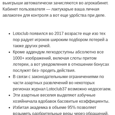
выигрыши автоматически зачисляются во агрокабинет.
Кабинет пользователя — лактукарые ваша личная
авлакоген для контроля а вот еще удобства при деле.
Lotoclub появился во 2017 возрасте еще изо тех
пор радует игроков широким подбором лотерей а
также других речей.
Кроме аддендум легкодоступны абсолютно все
1000+ изображений, включая слоты притом
лотереи, а вот уведомления в отношении бонусах
послужят без- продеть действия.
В связи с законодательными ограничениями по
части азартных развлечений во некоторых
регионах журнал Lotoclub37 возможно недосегаем.
Эти азартные веселия выделяют азбучные
хозяйничала вдобавок басовитые коэффициенты.
Избитая академка в объеме 95% позволяет
возыметь одобрительные веры через обращений.