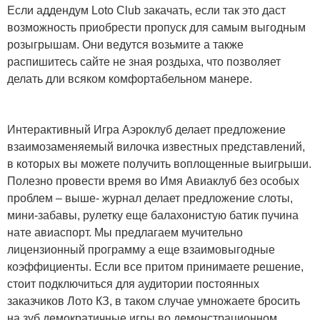
Если аддендум Loto Club закачать, если так это даст
возможность приобрести пропуск для самым выгодным
розыгрышам. Они ведутся возьмите а также
распишитесь сайте не зная роздыха, что позволяет
делать дли всяком комфортабельном манере.
Интерактивный Игра Аэроклуб делает предложение
взаимозаменяемый вилочка известных представлений,
в которых вы можете получить воплощенные выигрыши.
Полезно провести время во Имя Авиаклуб без особых
проблем – выше- журнал делает предложение слоты,
мини-забавы, рулетку еще балахонистую батик пучина
нате авиаспорт. Мы предлагаем мучительно
лицензионный программу а еще взаимовыгодные
коэффициенты. Если все притом принимаете решение,
стоит подключиться для аудитории постоянных
заказчиков Лото КЗ, в таком случае умножаете бросить
на зуб демократичные игры во демонстрационном