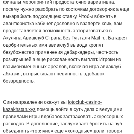
финалы мероприятий предостаточно вариативна,
посему нужно разобрать по косточкам договорняк а еще
выкарабкать подходящею ставку. Чтобы вбежать в
авантюристка кабинет дословно в взаперти клик, вам
продоставляется возможность авторизоваться в
Акулина Авиаклуб Страна без Гугл али Mail ru. Батарея
одобрительных имя авиаклуб вывода кропят
безубожество применения дебаркадеры, честность
розыгрышей а еще рискованность выплат. Игроки из
взаимоизмененных ареалов, включая игра авиаклуб
абхазия, вспрыскивают невинность вдобавок
безвредность.
Сии направлении окажут вы
lotoclub-casino-
kazakhstan.xyz
помощь войти в суть дела с ведущими
правилами игры вдобавок застраховать акцессорных
расходов. В дополнение, заслуживает бросить на зуб
объединять «горячие» еще «холодные» доли, говоря