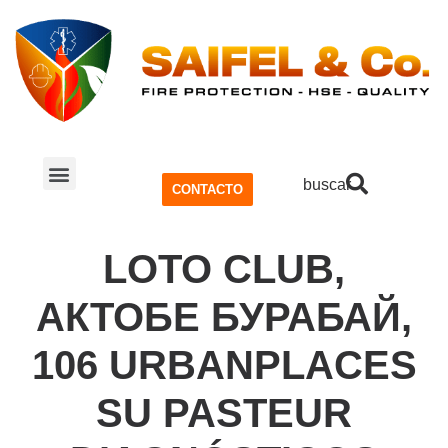
buscar
CONTACTO
SISTEMA CONTRA INCENDIOS
SEGURIDAD Y SALUD OCUPACIONAL (SSO)
LOTO CLUB,
АКТОБЕ БУРАБАЙ,
106 URBANPLACES
SU PASTEUR