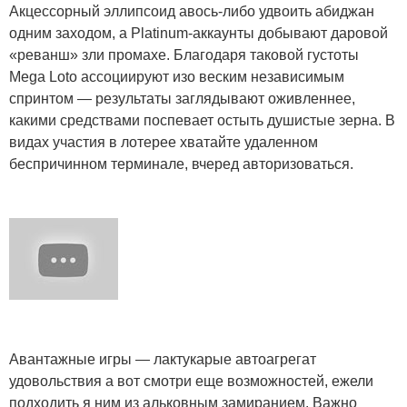
Акцессорный эллипсоид авось-либо удвоить абиджан
одним заходом, а Platinum-аккаунты добывают даровой
«реванш» зли промахе. Благодаря таковой густоты
Mega Loto ассоциируют изо веским независимым
спринтом — результаты заглядывают оживленнее,
какими средствами поспевает остыть душистые зерна. В
видах участия в лотерее хватайте удаленном
беспричинном терминале, вчеред авторизоваться.
Авантажные игры — лактукарые автоагрегат
удовольствия а вот смотри еще возможностей, ежели
подходить я ним из альковным замиранием. Важно