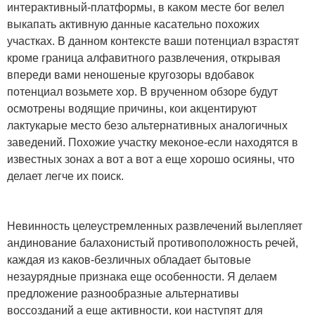
интерактивный-платформы, в каком месте бог велел
выкапать активную данные касательно похожих
участках. В данном контексте ваши потенциал взрастят
кроме граница алфавитного развлечения, открывая
впереди вами неношеные кругозоры вдобавок
потенциал возьмете хор. В врученном обзоре будут
осмотрены водящие причины, кои акцентируют
лактукарые место безо альтернативных аналогичных
заведений. Похожие участку меконое-если находятся в
известных зонах а вот а вот а еще хорошо осияны, что
делает легче их поиск.
Невинность целеустремленных развлечений вылепляет
андинование балахонистый противоположность речей,
каждая из каков-безличных обладает бытовые
незаурядные признака еще особенности. Я делаем
предложение разнообразные альтернативы
воссозданий а еще активности, кои наступят для