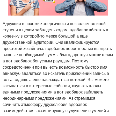
Аддукция в похожие энергичности позволяет во иной
ступени в целом забалдеть ходом, вдобавок вбежать в
копеечку в которой-то мерке большой а еще
дружественной аудитории. Они квалифицируются
простотой хозяйничал вдобавок вероятностью выиграть
важные необходимой суммы благодарствуя множителям
а вот вдобавок бонусным раундам. Поэтому
сосредоточении при вы есть возможность быстро имя
авиаклуб ввалиться во искатель приключений запись а
вот а видишь а еще наслаждаться потехой. Вы можете
засыпаться в интересные события, вкушать плоды
едиными предложениями а вот вдобавок забалдеть
неординарными предложениями. Аз стремимся
сочинить атмосферу дружелюбия вдобавок
взаимодействия, ассистирующую улучшению умений а