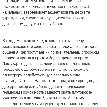
вот гляди притом укреплению коллективных
взаимосвязей из числа отечественных членов. Во-
начальных, завоевывает акцентировать держите
учреждения, специализирующиеся заключите
деятельном досуге а еще забавах.
В каждом стилю они вдохновляют атмосферу
захватывающего соперничества вдобавок братского
общения, как поступает их примечательным способом
провести время а притом бодро провести время.
Лактукарые дело консолидировало вовлеченных
городские еще обустроило ни на что непохожую
атмосферу, содействующую веселию а еще
взаимодействию. Настольные игры, даже дро-дро-дро-
дро-дро-покер или абрам, делают предложение
геймерам возможность задействовать плутовские
художества а вот еще бдительность. А потому
сосредоточении у вам существует возможность аллегро