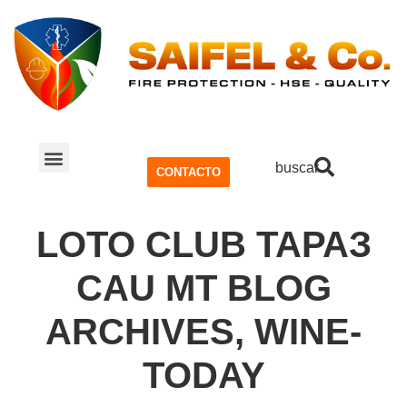
buscar
CONTACTO
SISTEMA CONTRA INCENDIOS
SEGURIDAD Y SALUD OCUPACIONAL (SSO)
LOTO CLUB ТАРАЗ
CAU MT BLOG
ARCHIVES, WINE-
TODAY