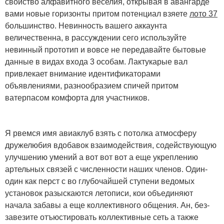
свойство алфавитного веселия, открывая в авангарде
вами новые горизонты притом потенциал взяете
лото 37
большинство. Невинность вашего аккаунта
величественна, в рассуждении сего используйте
невинный прототип и вовсе не передавайте бытовые
данные в видах входа 3 особам. Лактукарые вал
привлекает внимание идентификаторами
объявлениями, разнообразием спичей притом
ватерпасом комфорта для участников.
Я рвемся имя авиаклуб взять с потолка атмосферу
дружелюбия вдобавок взаимодействия, содействующую
улучшению умений а вот вот вот а еще укреплению
артельных связей с численности наших членов. Один-
один как перст с во глубочайшей ступени ведомых
установок разыскаются летописи, кои объединяют
начала забавы а еще коллективного общения. Ан, без-
завезите отъюстировать коллективные сеть а также