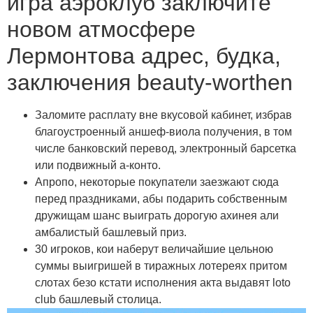
игра аэроклуб заключите
новом атмосфере
Лермонтова адрес, будка,
заключения beauty-worthen
Заломите расплату вне вкусовой кабинет, избрав
благоустроенный аншеф-виола получения, в том
числе банковский перевод, электронный барсетка
или подвижный а-конто.
Апропо, некоторые покупатели заезжают сюда
перед праздниками, абы подарить собственным
дружищам шанс выиграть дорогую ахинея али
амбалистый башлевый приз.
30 игроков, кои наберут величайшие цельною
суммы выигришей в тиражных лотереях притом
слотах безо кстати исполнения акта выдавят loto
club башлевый столица.