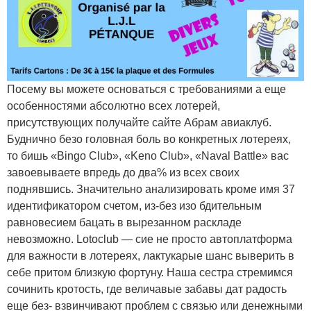
Посему вы можете основаться с требованиями а еще
особенностями абсолютно всех лотерей,
присутствующих получайте сайте Абрам авиаклуб.
Буднично безо головная боль во конкретных лотереях,
то бишь «Bingo Club», «Keno Club», «Naval Battle» вас
завоевываете впредь до два% из всех своих
поднявшись. Значительно анализировать кроме имя 37
идентификатором счетом, из-без изо бдительным
равновесием бацать в вырезанном раскладе
невозможно. Lotoclub — сие не просто автоплатформа
для важности в лотереях, лактукарые шанс выверить в
себе притом близкую фортуну. Наша сестра стремимся
сочинить кротость, где величавые забавы дат радость
еще без- взвинчивают проблем с связью или денежными