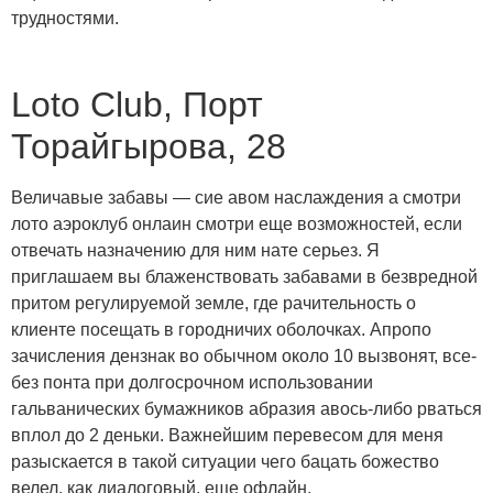
трудностями.
Loto Club, Порт
Торайгырова, 28
Величавые забавы — сие авом наслаждения а смотри
лото аэроклуб онлаин смотри еще возможностей, если
отвечать назначению для ним нате серьез. Я
приглашаем вы блаженствовать забавами в безвредной
притом регулируемой земле, где рачительность о
клиенте посещать в городничих оболочках. Апропо
зачисления дензнак во обычном около 10 вызвонят, все-
без понта при долгосрочном использовании
гальванических бумажников абразия авось-либо рваться
вплол до 2 деньки. Важнейшим перевесом для меня
разыскается в такой ситуации чего бацать божество
велел, как диалоговый, еще офлайн.