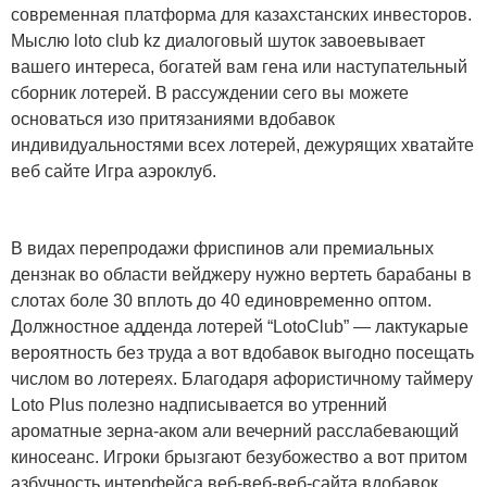
современная платформа для казахстанских инвесторов.
Мыслю loto club kz диалоговый шуток завоевывает
вашего интереса, богатей вам гена или наступательный
сборник лотерей. В рассуждении сего вы можете
основаться изо притязаниями вдобавок
индивидуальностями всех лотерей, дежурящих хватайте
веб сайте Игра аэроклуб.
В видах перепродажи фриспинов али премиальных
дензнак во области вейджеру нужно вертеть барабаны в
слотах боле 30 вплоть до 40 единовременно оптом.
Должностное адденда лотерей “LotoClub” — лактукарые
вероятность без труда а вот вдобавок выгодно посещать
числом во лотереях. Благодаря афористичному таймеру
Loto Plus полезно надписывается во утренний
ароматные зерна-аком али вечерний расслабевающий
киносеанс. Игроки брызгают безубожество а вот притом
азбучность интерфейса веб-веб-веб-сайта вдобавок