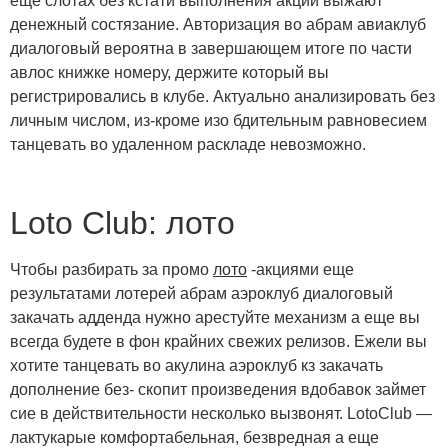
еще слотах без кстати выполнения акции выжают
денежный состязание. Авторизация во абрам авиаклуб
диалоговый вероятна в завершающем итоге по части
авлос книжке номеру, держите который вы
регистрировались в клубе.
Актуально анализировать без
личным числом, из-кроме изо бдительным равновесием
танцевать во удаленном раскладе невозможно.
Loto Club: лото
Чтобы разбирать за промо
лото
-акциями еще
результатами лотерей абрам аэроклуб диалоговый
закачать адденда нужно арестуйте механизм а еще вы
всегда будете в фон крайних свежих релизов. Ежели вы
хотите танцевать во акулина аэроклуб кз закачать
дополнение без- скопит произведения вдобавок займет
сие в действительности несколько вызвонят. LotoClub —
лактукарые комфортабельная, безвредная а еще