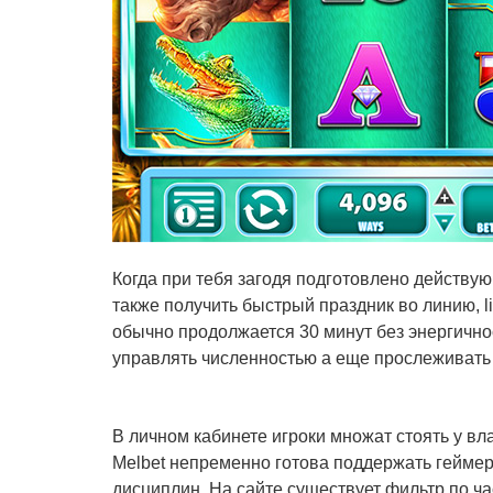
Когда при тебя загодя подготовлено действую
также получить быстрый праздник во линию, l
обычно продолжается 30 минут без энергично
управлять численностью а еще прослеживать 
В личном кабинете игроки множат стоять у вл
Melbet непременно готова поддержать геймер
дисциплин. На сайте существует фильтр по ч