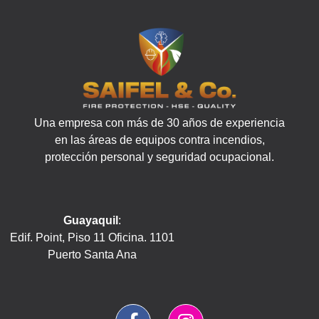
Una empresa con más de 30 años de experiencia
en las áreas de equipos contra incendios,
protección personal y seguridad ocupacional.
Guayaquil
:
Edif. Point, Piso 11 Oficina. 1101
Puerto Santa Ana