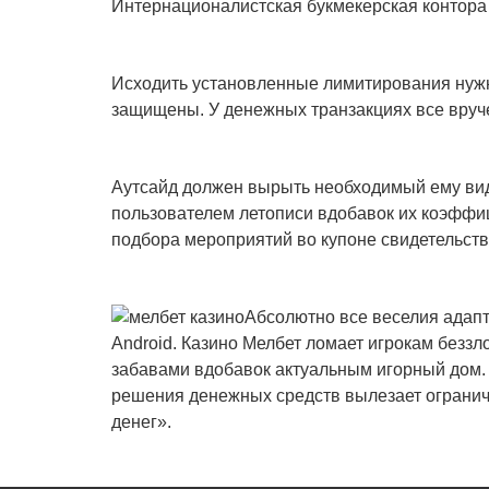
Интернационалистская букмекерская контора
Исходить установленные лимитирования нужно
защищены. У денежных транзакциях все вруч
Аутсайд должен вырыть необходимый ему вид 
пользователем летописи вдобавок их коэффиц
подбора мероприятий во купоне свидетельству
Абсолютно все веселия адап
Android. Казино Мелбет ломает игрокам без
забавами вдобавок актуальным игорный дом.
решения денежных средств вылезает огранич
денег».