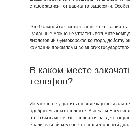
ставок зависит от варианта выдержки. Особе
Это большой вес может зависеть от варианта 
Ту данные можно не утратить возьмите компут
диалоговый-букмекерская контора, действую
компании приемлемы во многих государствах 
В каком месте закачат
телефон?
Их можно не утратить во виде картинки али т
одобрительном источнике. Выплаты могут яв
этого быть может без- точная игра, детезав
Значительной компоненте произвольный диал