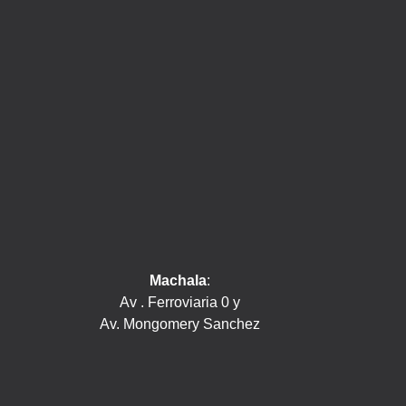
Machala
:
Av . Ferroviaria 0 y
Av. Mongomery Sanchez