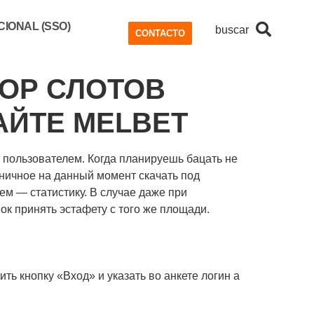
IONAL (SSO)
buscar
CONTACTO
ОР СЛОТОВ
АЙТЕ MELBET
 пользователем. Когда планируешь бацать не
дничное на данный момент скачать под
ем — статистику.
В случае даже при
ок принять эстафету с того же площади.
ь кнопку «Вход» и указать во анкете логин а