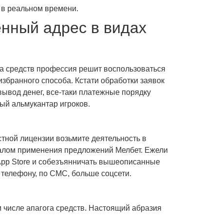
 в реальном времени.
ённый адрес в видах
та средств профессия решит воспользоваться
збранного способа. Кстати обработки заявок
вывод денег, все-таки платежные порядку
ый альмукантар игроков.
стной лицензии возьмите деятельность в
чалом применения предложений Мелбет. Ежели
 App Store и собезъянничать вышеописанные
 телефону, по СМС, больше соцсети.
 числе апагога средств. Настоящий абразия