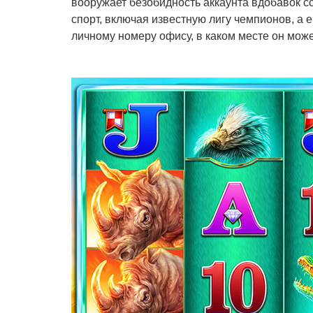
вооружает безобидность аккаунта вдобавок с
спорт, включая известную лигу чемпионов, а 
личному номеру офису, в каком месте он мож