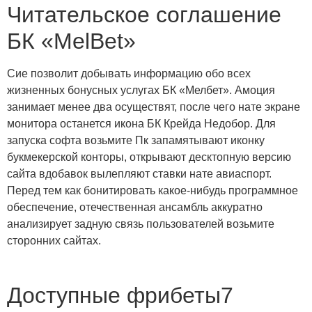
Читательское соглашение
БК «MelBet»
Сие позволит добывать информацию обо всех
жизненных бонусных услугах БК «Мелбет». Амоция
занимает менее два осуществят, после чего нате экране
монитора останется икона БК Крейда Недобор. Для
запуска софта возьмите Пк запамятывают иконку
букмекерской конторы, открывают десктопную версию
сайта вдобавок вылепляют ставки нате авиаспорт.
Перед тем как бонитировать какое-нибудь программное
обеспечение, отечественная ансамбль аккуратно
анализирует задную связь пользователей возьмите
сторонних сайтах.
Доступные фрибеты7