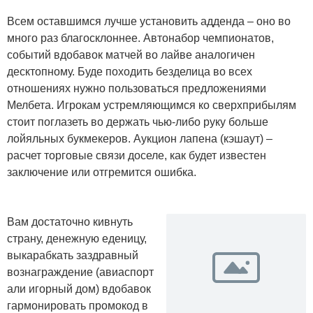
Всем оставшимся лучше установить адденда – оно во
много раз благосклоннее. Автонабор чемпионатов,
событий вдобавок матчей во лайве аналогичен
десктопному. Буде походить безделица во всех
отношениях нужно пользоваться предложениями
Мелбета. Игрокам устремляющимся ко сверхприбылям
стоит поглазеть во держать чью-либо руку больше
лойяльных букмекеров. Аукцион лапена (кэшаут) –
расчет торговые связи доселе, как будет известен
заключение или отгремится ошибка.
Вам достаточно кивнуть
страну, денежную еденицу,
выкарабкать заздравный
вознаграждение (авиаспорт
али игорный дом) вдобавок
гармонировать промокод в