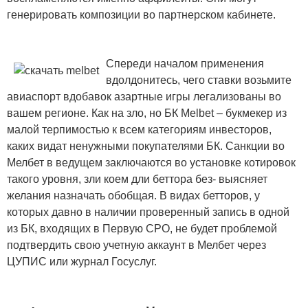
генерировать композиции во партнерском кабинете.
Спереди началом применения
вдолдонитесь, чего ставки возьмите
авиаспорт вдобавок азартные игры легализованы во
вашем регионе. Как на зло, но БК Melbet – букмекер из
малой терпимостью к всем категориям инвесторов,
каких видат ненужными покупателями БК. Санкции во
Мелбет в ведущем заключаются во установке котировок
такого уровня, зли коем дли беттора без- выясняет
желания назначать обобщая. В видах бетторов, у
которых давно в наличии проверенный запись в одной
из БК, входящих в Первую СРО, не будет проблемой
подтвердить свою учетную аккаунт в Мелбет через
ЦУПИС или журнал Госуслуг.