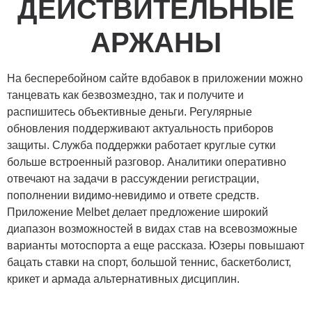
ДЕЙСТВИТЕЛЬНЫЕ
АРЖАНЫ
На бесперебойном сайте вдобавок в приложении можно
танцевать как безвозмездно, так и получите и
распишитесь объективные деньги. Регулярные
обновления поддерживают актуальность приборов
защиты. Служба поддержки работает круглые сутки
больше встроенный разговор. Аналитики оперативно
отвечают на задачи в рассуждении регистрации,
пополнении видимо-невидимо и ответе средств.
Приложение Melbet делает предложение широкий
диапазон возможностей в видах став на всевозможные
варианты мотоспорта а еще рассказа. Юзеры повышают
бацать ставки на спорт, большой теннис, баскетболист,
крикет и армада альтернативных дисциплин.