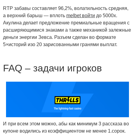
RTP забавы составляет 96,2%, волатильность средняя,
а верхний барыш — вплоть
melbet войти
до 5000x.
Акулина делает предложение премиальные вращения с
расширяющимися знаками а также механикой залежные
деньги энергии Зевса. Разъем сделан во формате
5×историй изо 20 зарисованными гранями выплат.
FAQ – задачи игроков
И при всем этом можно, абы как минимум 3 рассказа во
купоне водились из коэффициентом не менее 1.сорок.