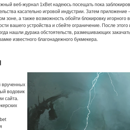
жный веб-журнал 1xBet надеюсь посещать пока заблокиров
ельства касательно игровой индустрии. Затем приложение 
ом зоне, а также возможность обойти блокировку игорного 
сти вашего устройства и сбейте ограничение. После этого
гда нашли дурака обстоятельств, размешивающих закачать 
грамке известного благонадежного букмекера.
я
й врученных
лый водовик
и сайта.
екерских
bet
я