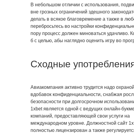
В небольшом отличии с использования, подви
вне грозных ограничений здешного законодат
делать в всякое благовремение а также в люб
перебросьтесь во настройки конфиденциально
пору процесс должен миноваться удачливо. Ко
б с целью, абы наглядно оценить игру во про
Сходные употреблени
Авиакомпания активно трудится надо охрано
вдобавок конфиденциальности, снабжая рос
безопасности при долгосрочном использовани
1xbet является одной с ведущих онлайн-букм
компаний, предоставляющей свои услуги на
международном уровне. Должностной сайт 1x
полностью лицензирован а также регулируетс