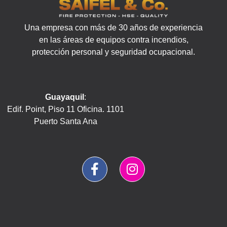
Una empresa con más de 30 años de experiencia
en las áreas de equipos contra incendios,
protección personal y seguridad ocupacional.
Guayaquil
:
Edif. Point, Piso 11 Oficina. 1101
Puerto Santa Ana