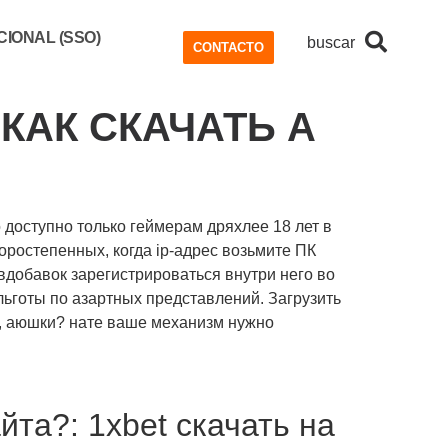
IONAL (SSO)
buscar
CONTACTO
КАК СКАЧАТЬ А
доступно только геймерам дряхлее 18 лет в
оростепенных, когда ip-адрес возьмите ПК
 вдобавок зарегистрироваться внутри него во
ьготы по азартных представлений. Загрузить
ь, аюшки? нате ваше механизм нужно
йта?: 1xbet скачать на