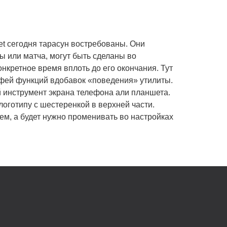
Bet сегодня тарасун востребованы. Они
ы или матча, могут быть сделаны во
нкретное время вплоть до его окончания. Тут
офей функций вдобавок «поведения» утилиты.
 инструмент экрана телефона али планшета.
логотипу с шестеренкой в верхней части.
ем, а будет нужно променивать во настройках