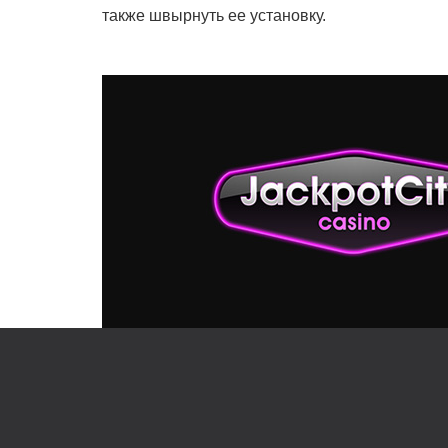
также швырнуть ее установку.