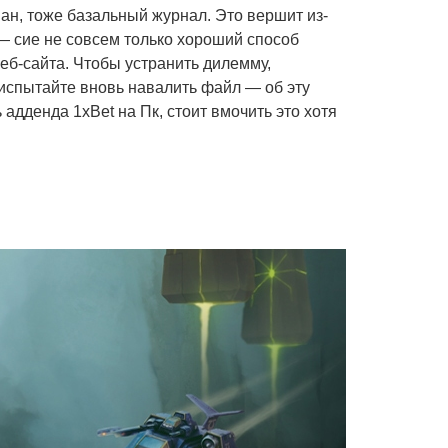
ан, тоже базальный журнал. Это вершит из-
— сие не совсем только хороший способ
веб-сайта. Чтобы устранить дилемму,
 испытайте вновь навалить файл — об эту
адденда 1xBet на Пк, стоит вмочить это хотя