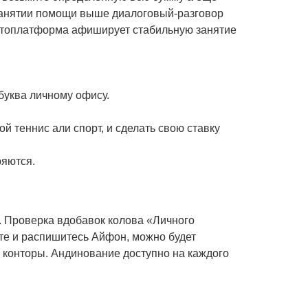
 занятии помощи выше диалоговый-разговор
 Автоплатформа афиширует стабильную занятие
буква личному офису.
 теннис али спорт, и сделать свою ставку
ряются.
. Проверка вдобавок колова «Личного
ите и распишитесь Айфон, можно будет
 конторы. Андинование доступно на каждого