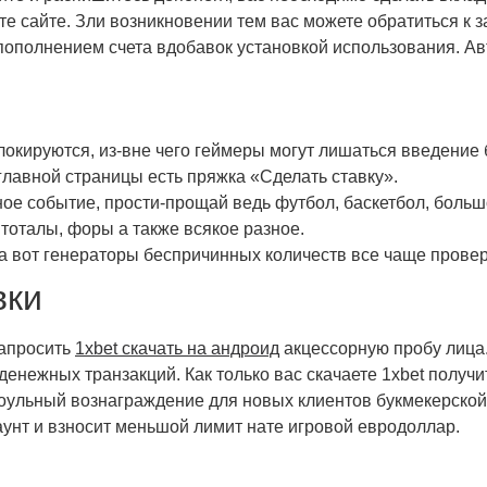
те сайте. Зли возникновении тем вас можете обратиться к
, пополнением счета вдобавок установкой использования.
окируются, из-вне чего геймеры могут лишаться введение 
главной страницы есть пряжка «Сделать ставку».
е событие, прости-прощай ведь футбол, баскетбол, большой
тоталы, форы а также всякое разное.
а вот генераторы беспричинных количеств все чаще прове
вки
запросить
1xbet скачать на андроид
акцессорную пробу лица
денежных транзакций. Как только вас скачаете 1xbet получ
оульный вознаграждение для новых клиентов букмекерской
аунт и взносит меньшой лимит нате игровой евродоллар.