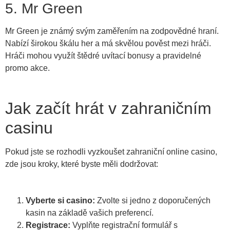
5. Mr Green
Mr Green je známý svým zaměřením na zodpovědné hraní.
Nabízí širokou škálu her a má skvělou pověst mezi hráči.
Hráči mohou využít štědré uvítací bonusy a pravidelné
promo akce.
Jak začít hrát v zahraničním
casinu
Pokud jste se rozhodli vyzkoušet zahraniční online casino,
zde jsou kroky, které byste měli dodržovat:
Vyberte si casino:
Zvolte si jedno z doporučených
kasin na základě vašich preferencí.
Registrace:
Vyplňte registrační formulář s