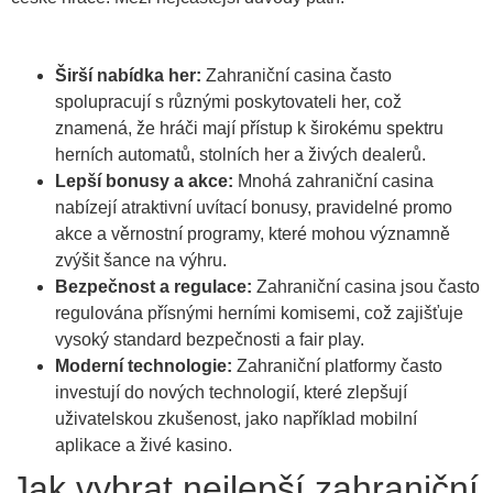
Širší nabídka her:
Zahraniční casina často
spolupracují s různými poskytovateli her, což
znamená, že hráči mají přístup k širokému spektru
herních automatů, stolních her a živých dealerů.
Lepší bonusy a akce:
Mnohá zahraniční casina
nabízejí atraktivní uvítací bonusy, pravidelné promo
akce a věrnostní programy, které mohou významně
zvýšit šance na výhru.
Bezpečnost a regulace:
Zahraniční casina jsou často
regulována přísnými herními komisemi, což zajišťuje
vysoký standard bezpečnosti a fair play.
Moderní technologie:
Zahraniční platformy často
investují do nových technologií, které zlepšují
uživatelskou zkušenost, jako například mobilní
aplikace a živé kasino.
Jak vybrat nejlepší zahraniční