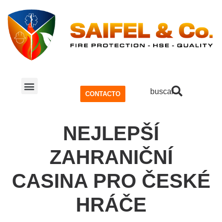
buscar
CONTACTO
SISTEMA CONTRA INCENDIOS
SEGURIDAD Y SALUD OCUPACIONAL (SSO)
NEJLEPŠÍ
ZAHRANIČNÍ
CASINA PRO ČESKÉ
HRÁČE