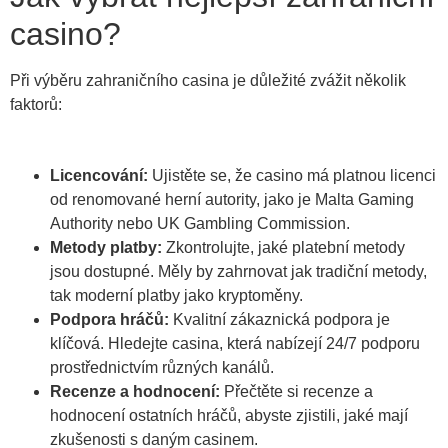
casino?
Při výběru zahraničního casina je důležité zvážit několik
faktorů:
Licencování:
Ujistěte se, že casino má platnou licenci
od renomované herní autority, jako je Malta Gaming
Authority nebo UK Gambling Commission.
Metody platby:
Zkontrolujte, jaké platební metody
jsou dostupné. Měly by zahrnovat jak tradiční metody,
tak moderní platby jako kryptoměny.
Podpora hráčů:
Kvalitní zákaznická podpora je
klíčová. Hledejte casina, která nabízejí 24/7 podporu
prostřednictvím různých kanálů.
Recenze a hodnocení:
Přečtěte si recenze a
hodnocení ostatních hráčů, abyste zjistili, jaké mají
zkušenosti s daným casinem.