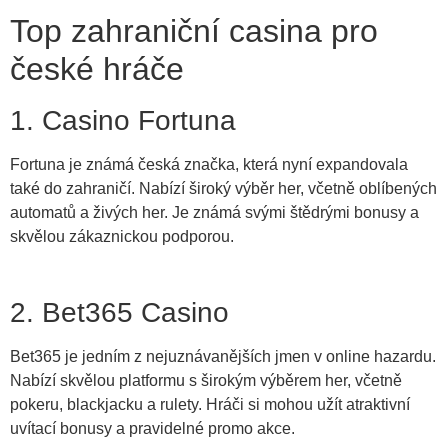
Top zahraniční casina pro
české hráče
1. Casino Fortuna
Fortuna je známá česká značka, která nyní expandovala
také do zahraničí. Nabízí široký výběr her, včetně oblíbených
automatů a živých her. Je známá svými štědrými bonusy a
skvělou zákaznickou podporou.
2. Bet365 Casino
Bet365 je jedním z nejuznávanějších jmen v online hazardu.
Nabízí skvělou platformu s širokým výběrem her, včetně
pokeru, blackjacku a rulety. Hráči si mohou užít atraktivní
uvítací bonusy a pravidelné promo akce.