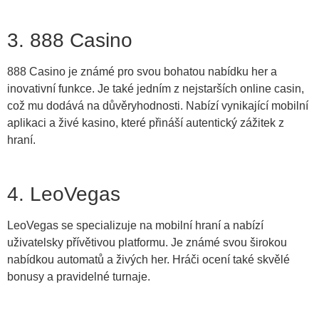
3. 888 Casino
888 Casino je známé pro svou bohatou nabídku her a
inovativní funkce. Je také jedním z nejstarších online casin,
což mu dodává na důvěryhodnosti. Nabízí vynikající mobilní
aplikaci a živé kasino, které přináší autentický zážitek z
hraní.
4. LeoVegas
LeoVegas se specializuje na mobilní hraní a nabízí
uživatelsky přívětivou platformu. Je známé svou širokou
nabídkou automatů a živých her. Hráči ocení také skvělé
bonusy a pravidelné turnaje.