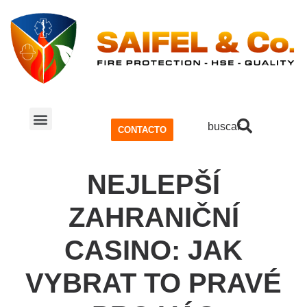
buscar
CONTACTO
SISTEMA CONTRA INCENDIOS
SEGURIDAD Y SALUD OCUPACIONAL (SSO)
NEJLEPŠÍ
ZAHRANIČNÍ
CASINO: JAK
VYBRAT TO PRAVÉ