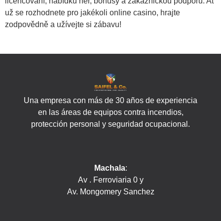
licencování, nabídku her, bonusy a zákaznickou podporu. Ať
už se rozhodnete pro jakékoli online casino, hrajte
zodpovědně a užívejte si zábavu!
Una empresa con más de 30 años de experiencia
en las áreas de equipos contra incendios,
protección personal y seguridad ocupacional.
Machala
:
Av . Ferroviaria 0 y
Av. Mongomery Sanchez