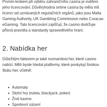
Prvním krokem při výběru zahraničního casina je ověření
jeho licencování. Důvěryhodná online casina by měla mít
licenci od uznávaných regulačních orgánů, jako jsou Malta
Gaming Authority, UK Gambling Commission nebo Curacao
eGaming. Tato licencování zajišťují, že casino dodržuje
přísná pravidla a standardy spravedlivého hraní.
2. Nabídka her
Důležitým faktorem je také rozmanitost her, které casino
nabízí. Měli byste hledat platformy, které poskytují širokou
škálu her, včetně:
Automaty
Stolní hry (ruleta, blackjack, poker)
Živé kasino
Sportovní sázení