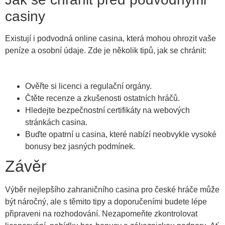
casiny
Existují i podvodná online casina, která mohou ohrozit vaše
peníze a osobní údaje. Zde je několik tipů, jak se chránit:
Ověřte si licenci a regulační orgány.
Čtěte recenze a zkušenosti ostatních hráčů.
Hledejte bezpečnostní certifikáty na webových
stránkách casina.
Buďte opatrní u casina, které nabízí neobvykle vysoké
bonusy bez jasných podmínek.
Závěr
Výběr nejlepšího zahraničního casina pro české hráče může
být náročný, ale s těmito tipy a doporučeními budete lépe
připraveni na rozhodování. Nezapomeňte zkontrolovat