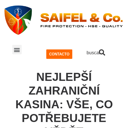
buscar
CONTACTO
SISTEMA CONTRA INCENDIOS
SEGURIDAD Y SALUD OCUPACIONAL (SSO)
NEJLEPŠÍ
ZAHRANIČNÍ
KASINA: VŠE, CO
POTŘEBUJETE