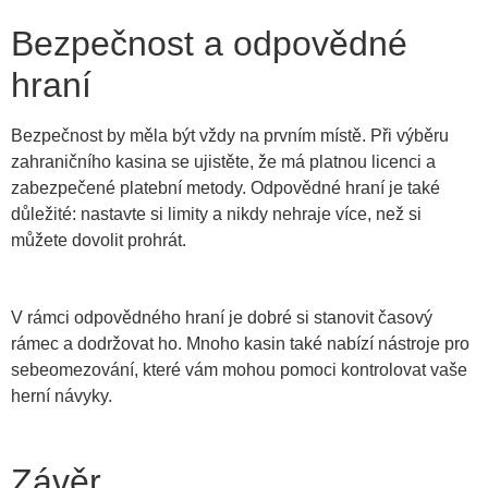
Bezpečnost a odpovědné
hraní
Bezpečnost by měla být vždy na prvním místě. Při výběru
zahraničního kasina se ujistěte, že má platnou licenci a
zabezpečené platební metody. Odpovědné hraní je také
důležité: nastavte si limity a nikdy nehraje více, než si
můžete dovolit prohrát.
V rámci odpovědného hraní je dobré si stanovit časový
rámec a dodržovat ho. Mnoho kasin také nabízí nástroje pro
sebeomezování, které vám mohou pomoci kontrolovat vaše
herní návyky.
Závěr