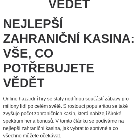
VĚDĚT
NEJLEPŠÍ
ZAHRANIČNÍ KASINA:
VŠE, CO
POTŘEBUJETE
VĚDĚT
Online hazardní hry se staly nedílnou součástí zábavy pro
miliony lidí po celém světě. S rostoucí popularitou se také
zvyšuje počet zahraničních kasin, která nabízejí široké
spektrum her a bonusů. V tomto článku se podíváme na
nejlepší zahraniční kasina, jak vybrat to správné a co
všechno můžete očekávat.