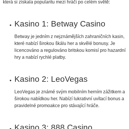
která si získala popularitu mezi hráči po celém světě:
Kasino 1: Betway Casino
Betway je jedním z nejznámějších zahraničních kasin,
které nabízí širokou škálu her a skvělé bonusy. Je
licencováno a regulováno britskou komisí pro hazardní
hry a nabízí rychlé platby.
Kasino 2: LeoVegas
LeoVegas je známé svým mobilním herním zážitkem a
širokou nabídkou her. Nabízí lukrativní uvítací bonus a
pravidelné promoakce pro stávající hráče.
Kasino 3: 888 Casino