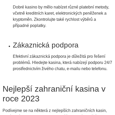
Dobré kasino by mělo nabízet různé platební metody,
včetně kreditních karet, elektronických peněženek a
kryptoměn. Zkontrolujte také rychlost výběrů a
případné poplatky.
Zákaznická podpora
Efektivní zákaznická podpora je důležitá pro řešení
problémů. Hledejte kasina, která nabízejí podporu 24/7
prostřednictvím živého chatu, e-mailu nebo telefonu.
Nejlepší zahraniční kasina v
roce 2023
Podívejme se na některá z nejlepších zahraničních kasin,