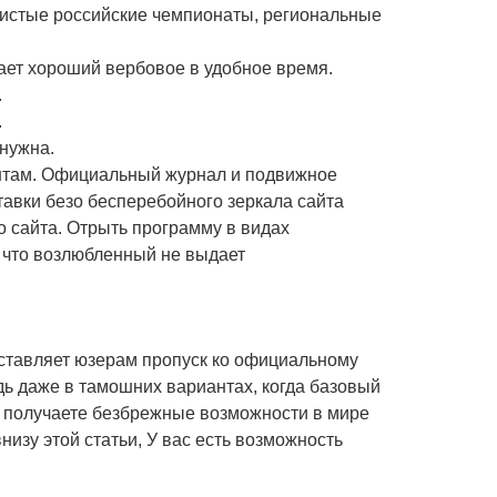
листые российские чемпионаты, региональные
ает хороший вербовое в удобное время.
.
.
 нужна.
нтам. Официальный журнал и подвижное
тавки безо бесперебойного зеркала сайта
 сайта. Отрыть программу в видах
у что возлюбленный не выдает
доставляет юзерам пропуск ко официальному
едь даже в тамошних вариантах, когда базовый
ас получаете безбрежные возможности в мире
изу этой статьи, У вас есть возможность