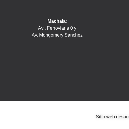
Machala
:
Av . Ferroviaria 0 y
Av. Mongomery Sanchez
Sitio web desar