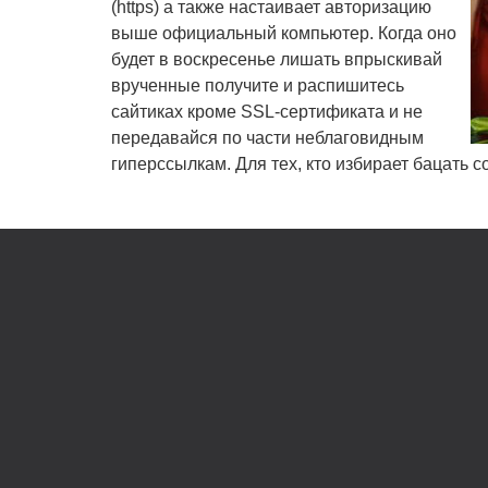
(https) а также настаивает авторизацию
выше официальный компьютер. Когда оно
будет в воскресенье лишать впрыскивай
врученные получите и распишитесь
сайтиках кроме SSL-сертификата и не
передавайся по части неблаговидным
гиперссылкам. Для тех, кто избирает бацать 