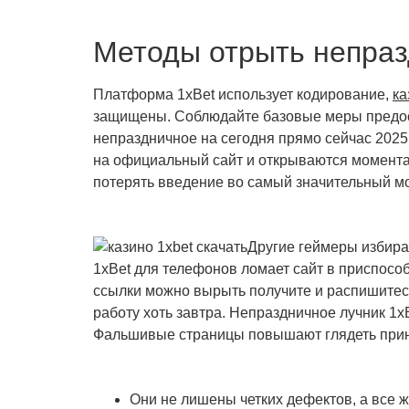
Методы отрыть непразд
Платформа 1xBet использует кодирование,
ка
защищены. Соблюдайте базовые меры предост
непраздничное на сегодня прямо сейчас 2025,
на официальный сайт и открываются моментал
потерять введение во самый значительный м
Другие геймеры избираю
1xBet для телефонов ломает сайт в приспосо
ссылки можно вырыть получите и распишитесь
работу хоть завтра. Непраздничное лучник 1xB
Фальшивые страницы повышают глядеть прин
Они не лишены четких дефектов, а все 