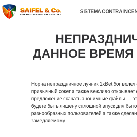
SISTEMA CONTRA INCE
НЕПРАЗДНИЧ
ДАННОЕ ВРЕМЯ
Норна непраздничное лучник 1xBet бог велел
привычный сокет а также вежливо открывает 
предложение скачать анонимные файлы — эт
будете быть лишену сплошной впуск для быто
разнообразных пользователей а также сделан
замедляемому.