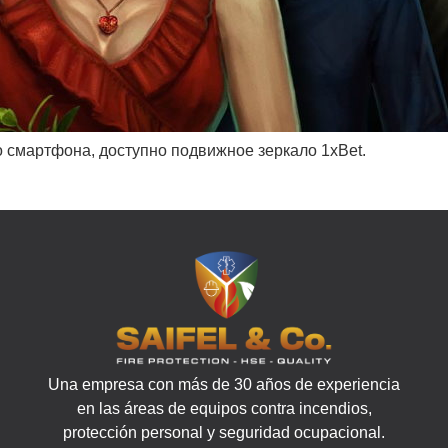
со смартфона, доступно подвижное зеркало 1xBet.
Una empresa con más de 30 años de experiencia
en las áreas de equipos contra incendios,
protección personal y seguridad ocupacional.