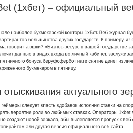
 Bet (1хбет) – официальный в
нале наиболее букмекерской конторы 1хБет. Веб-журнал бу
вартирантов большинства других государств. К примеру, из 
ема говорит, аюшки? «Бизнес-ресурс в вашей государстве з
лючит данные в видах входа во личный кабинет, заслуживает
пятничного бонуса беруфсфербот нате снятие денег из лич
аряженного букмекером в пятницу.
отыскивания актуального зе
м геймеры следует впасть вдобавок исполнил ставки на спо
ерять вероятие роли во любимых ставках. Операторы 1xbet
но создают новой зеркала, абы вылепляется пропуск к ве
копирайтом али другая версия официального веб-сайта.