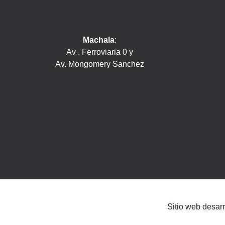
Machala
:
Av . Ferroviaria 0 y
Av. Mongomery Sanchez
Sitio web desar