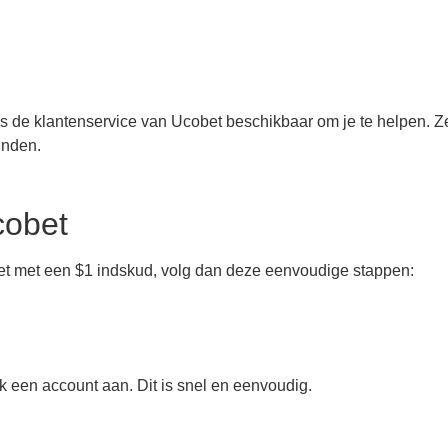
s de klantenservice van Ucobet beschikbaar om je te helpen. Z
inden.
cobet
obet met een $1 indskud, volg dan deze eenvoudige stappen:
 een account aan. Dit is snel en eenvoudig.