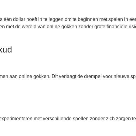
 één dollar hoeft in te leggen om te beginnen met spelen in ee
en met de wereld van online gokken zonder grote financiële risi
kud
emen aan online gokken. Dit verlaagt de drempel voor nieuwe sp
e experimenteren met verschillende spellen zonder zich zorgen t