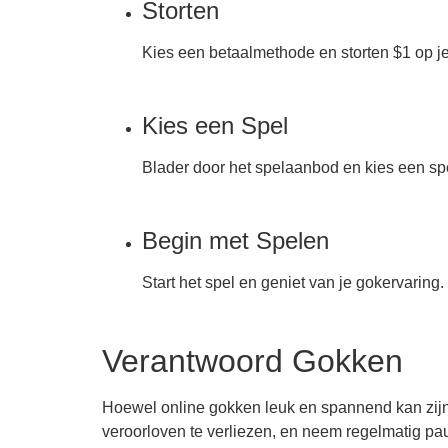
Storten
Kies een betaalmethode en storten $1 op je
Kies een Spel
Blader door het spelaanbod en kies een spel 
Begin met Spelen
Start het spel en geniet van je gokervaring
Verantwoord Gokken
Hoewel online gokken leuk en spannend kan zijn, i
veroorloven te verliezen, en neem regelmatig pa