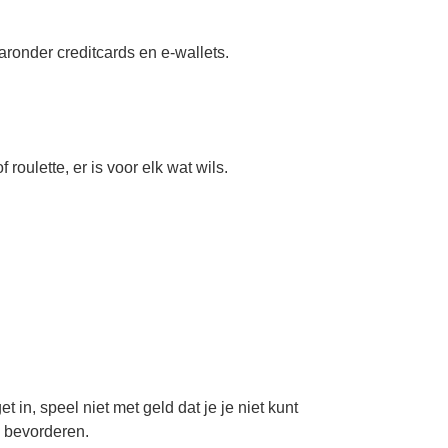
ronder creditcards en e-wallets.
roulette, er is voor elk wat wils.
in, speel niet met geld dat je je niet kunt
e bevorderen.