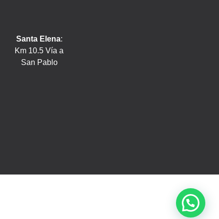
Santa Elena
:
Km 10.5 Vía a
San Pablo