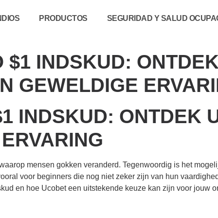
NDIOS
PRODUCTOS
SEGURIDAD Y SALUD OCUPAC
O $1 INDSKUD: ONTDE
N GEWELDIGE ERVAR
$1 INDSKUD: ONTDEK
 ERVARING
 waarop mensen gokken veranderd. Tegenwoordig is het mogelijk
ooral voor beginners die nog niet zeker zijn van hun vaardighede
kud en hoe Ucobet een uitstekende keuze kan zijn voor jouw on