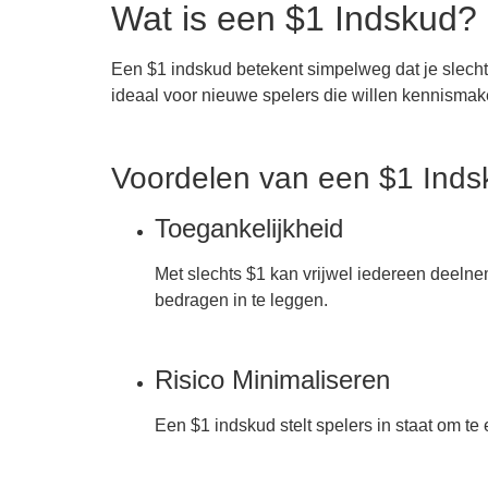
Wat is een $1 Indskud?
Een $1 indskud betekent simpelweg dat je slechts
ideaal voor nieuwe spelers die willen kennismak
Voordelen van een $1 Inds
Toegankelijkheid
Met slechts $1 kan vrijwel iedereen deeln
bedragen in te leggen.
Risico Minimaliseren
Een $1 indskud stelt spelers in staat om t