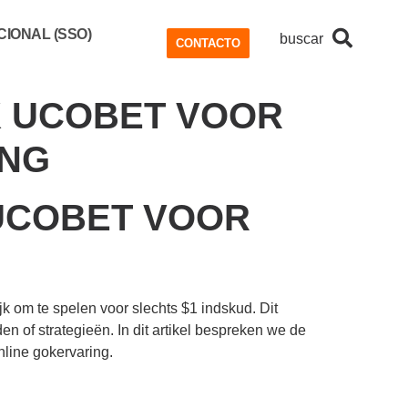
IONAL (SSO)
buscar
CONTACTO
K UCOBET VOOR
ING
 UCOBET VOOR
 om te spelen voor slechts $1 indskud. Dit
n of strategieën. In dit artikel bespreken we de
line gokervaring.