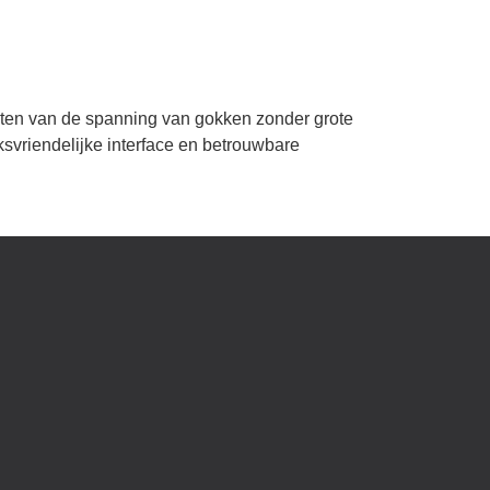
eten van de spanning van gokken zonder grote
ksvriendelijke interface en betrouwbare