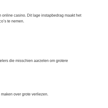
n online casino. Dit lage instapbedrag maakt het
co’s te nemen.
elers die misschien aarzelen om grotere
e maken over grote verliezen.