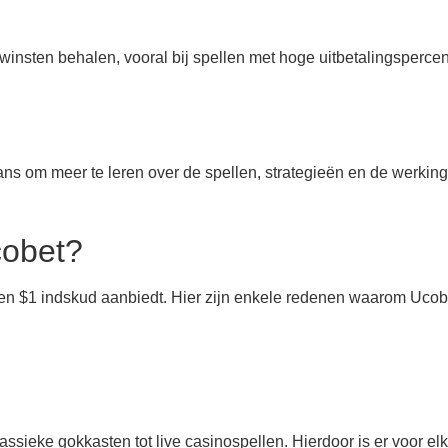
 winsten behalen, vooral bij spellen met hoge uitbetalingsperce
ans om meer te leren over de spellen, strategieën en de werking
cobet?
een $1 indskud aanbiedt. Hier zijn enkele redenen waarom Ucob
ssieke gokkasten tot live casinospellen. Hierdoor is er voor el