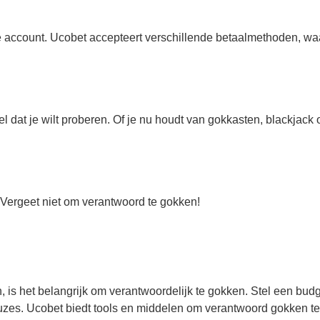
 account. Ucobet accepteert verschillende betaalmethoden, waa
dat je wilt proberen. Of je nu houdt van gokkasten, blackjack of 
. Vergeet niet om verantwoord te gokken!
s het belangrijk om verantwoordelijk te gokken. Stel een budget 
uzes. Ucobet biedt tools en middelen om verantwoord gokken t