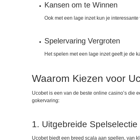
Kansen om te Winnen
Ook met een lage inzet kun je interessante
Spelervaring Vergroten
Het spelen met een lage inzet geeft je de k
Waarom Kiezen voor U
Ucobet is een van de beste online casino’s die 
gokervaring:
1. Uitgebreide Spelselectie
Ucobet biedt een breed scala aan spellen, van kla